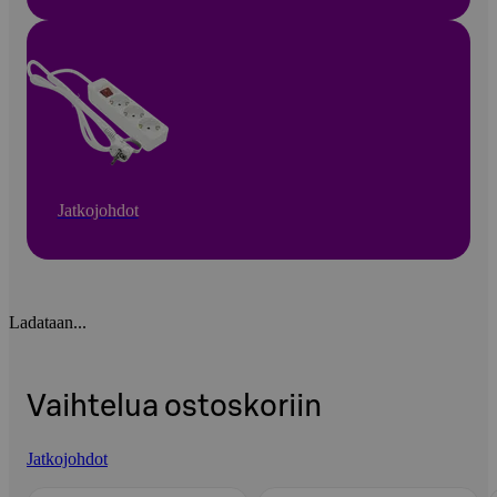
Jatkojohdot
Ladataan...
Vaihtelua ostoskoriin
Jatkojohdot
Ohita listaus