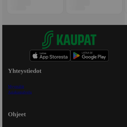
Yhteystiedot
Myymälät
Asiakaspalvelu
Ohjeet