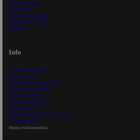
Ensitilaajan ohjeet
Näin maksat
Näin tilaat ja muokkaat
Kaikki ohjeet ja vinkit
In English
Info
S-Business yrityksille
Oiva-raportit
Osuuskauppojen yhteystiedot
Tilaus- ja toimitusehdot
Tietosuojakäytäntö
Palvelun käyttöehdot
Saavutettavuus
Mobiilisovelluksen saavutettavuus
Mainostajalle
Muuta evästeasetuksia