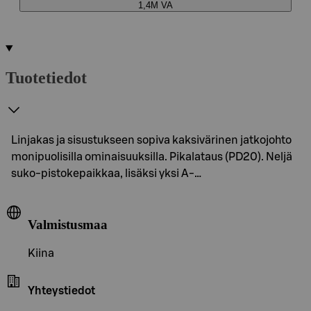
1,4M VA
Tuotetiedot
Linjakas ja sisustukseen sopiva kaksivärinen jatkojohto
monipuolisilla ominaisuuksilla. Pikalataus (PD20). Neljä
suko-pistokepaikkaa, lisäksi yksi A-…
Valmistusmaa
Kiina
Yhteystiedot