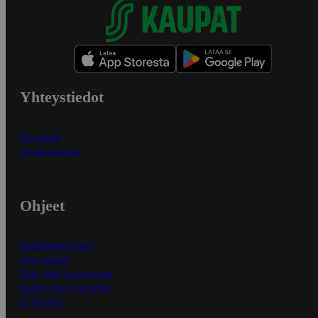
Yhteystiedot
Myymälät
Asiakaspalvelu
Ohjeet
Ensitilaajan ohjeet
Näin maksat
Näin tilaat ja muokkaat
Kaikki ohjeet ja vinkit
In English