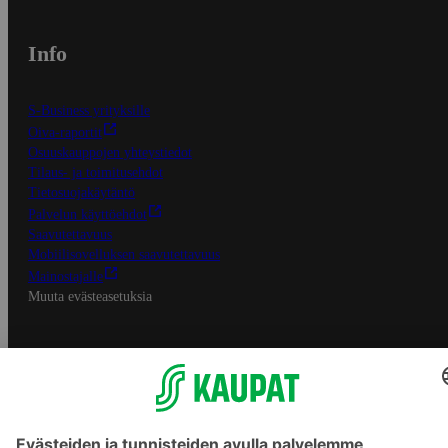
Info
S-Business yrityksille
Oiva-raportit
Osuuskauppojen yhteystiedot
Tilaus- ja toimitusehdot
Tietosuojakäytäntö
Palvelun käyttöehdot
Saavutettavuus
Mobiilisovelluksen saavutettavuus
Mainostajalle
Muuta evästeasetuksia
S-ryhmän palvelut
S-ryhmä