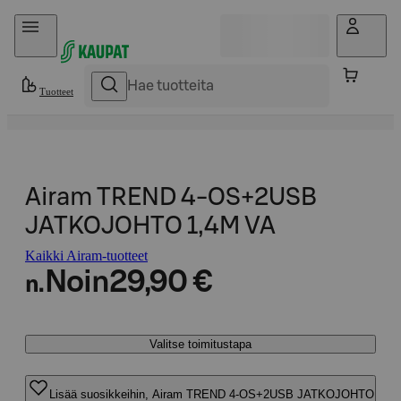
Hyppää sisältöön
Tuotteet
Airam TREND 4-OS+2USB
JATKOJOHTO 1,4M VA
Kaikki Airam-tuotteet
Noin
29,90 €
n.
Valitse toimitustapa
Lisää suosikkeihin, Airam TREND 4-OS+2USB JATKOJOHTO