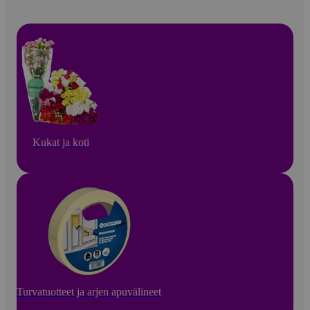
Kukat ja koti
Turvatuotteet ja arjen apuvälineet