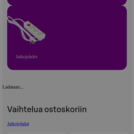
Jatkojohdot
Ladataan...
Vaihtelua ostoskoriin
Jatkojohdot
Ohita listaus