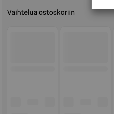
Vaihtelua ostoskoriin
Ohita listaus