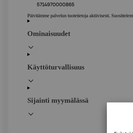
5714970000865
Päivitämme palvelun tuotetietoja aktiivisesti. Suositte
Ominaisuudet
Käyttöturvallisuus
Sijainti myymälässä