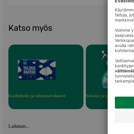
Katso myös
Kodinhoito ja taloustarvikkeet
Siivous ja puhdistusainee
Ladataan...