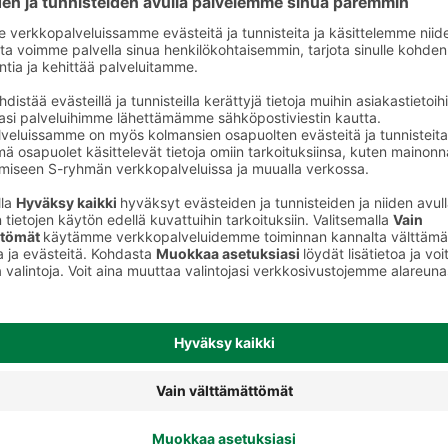
t
Ilmanraikastimet