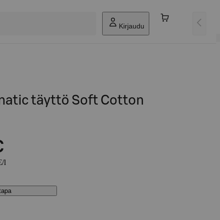
Kirjaudu
atic täyttö Soft Cotton
€
/l
stapa