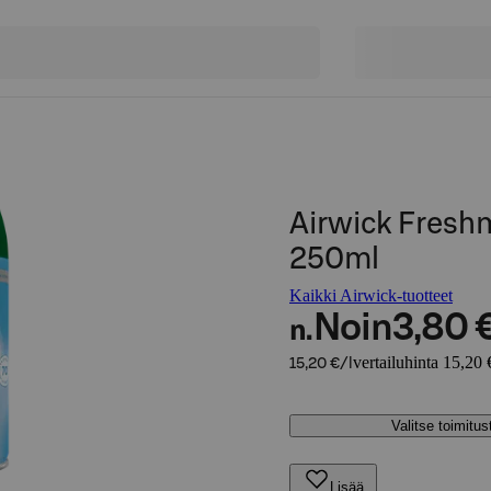
Airwick Freshm
250ml
Kaikki Airwick-tuotteet
Noin
3,80 
n.
vertailuhinta 15,20 €
15,20 €/l
Valitse toimitu
Lisää