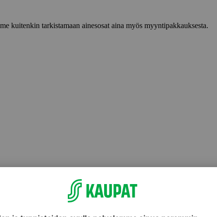
lemme kuitenkin tarkistamaan ainesosat aina myös myyntipakkauksesta.