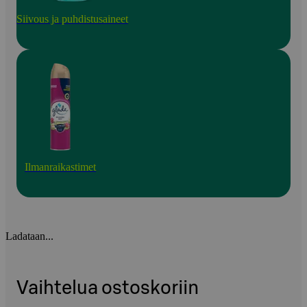
Siivous ja puhdistusaineet
Ilmanraikastimet
Ladataan...
Vaihtelua ostoskoriin