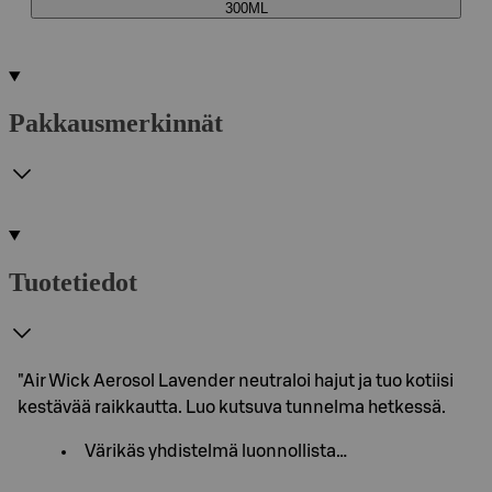
300ML
Pakkausmerkinnät
Tuotetiedot
"Air Wick Aerosol Lavender neutraloi hajut ja tuo kotiisi
kestävää raikkautta. Luo kutsuva tunnelma hetkessä.
Värikäs yhdistelmä luonnollista…