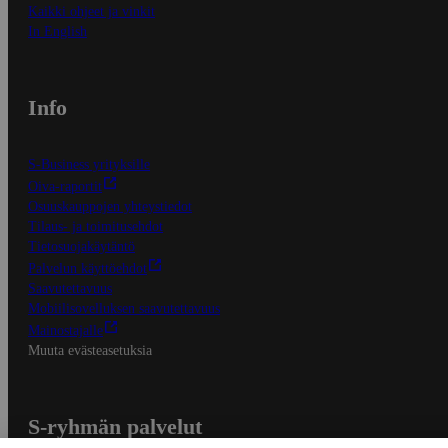
Kaikki ohjeet ja vinkit
In English
Info
S-Business yrityksille
Oiva-raportit
Osuuskauppojen yhteystiedot
Tilaus- ja toimitusehdot
Tietosuojakäytäntö
Palvelun käyttöehdot
Saavutettavuus
Mobiilisovelluksen saavutettavuus
Mainostajalle
Muuta evästeasetuksia
S-ryhmän palvelut