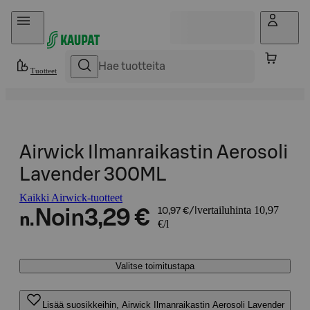
Hyppää sisältöön
Tuotteet
Airwick Ilmanraikastin Aerosoli
Lavender 300ML
Kaikki Airwick-tuotteet
vertailuhinta 10,97
Noin
3,29 €
10,97 €/l
n.
€/l
Valitse toimitustapa
Lisää suosikkeihin, Airwick Ilmanraikastin Aerosoli Lavender