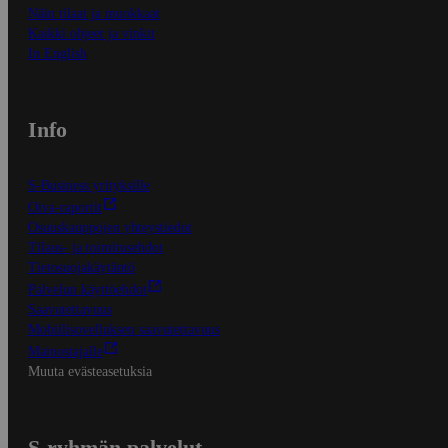
Näin tilaat ja muokkaat
Kaikki ohjeet ja vinkit
In English
Info
S-Business yrityksille
Oiva-raportit
Osuuskauppojen yhteystiedot
Tilaus- ja toimitusehdot
Tietosuojakäytäntö
Palvelun käyttöehdot
Saavutettavuus
Mobiilisovelluksen saavutettavuus
Mainostajalle
Muuta evästeasetuksia
S-ryhmän palvelut