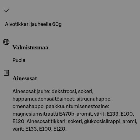
Aivotikkari jauheella 60g
Valmistusmaa
Puola
Ainesosat
Ainesosat jauhe: dekstroosi, sokeri,
happamuudensäätöaineet: sitruunahappo,
omenahappo, paakkuuntumisenestoaine:
magnesiumsitraatti E470b, aromit, värit: E133, E100,
E120. Ainesosat tikkari: sokeri, glukoosisiirappi, aromi,
värit: E133, E100, E120.