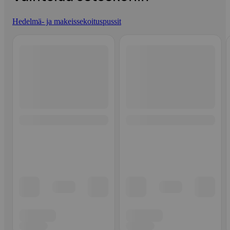
Hedelmä- ja makeissekoituspussit
Ohita listaus