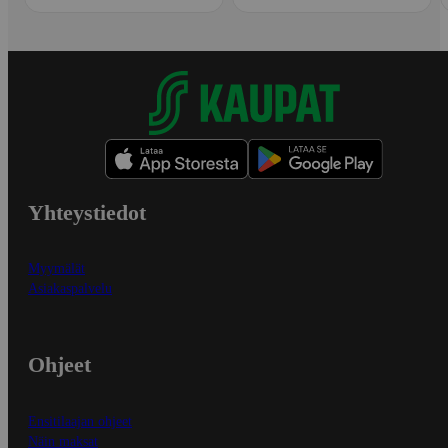
Yhteystiedot
Myymälät
Asiakaspalvelu
Ohjeet
Ensitilaajan ohjeet
Näin maksat