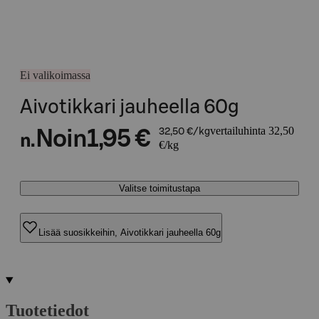
Ei valikoimassa
Aivotikkari jauheella 60g
vertailuhinta 32,50
Noin
1,95 €
32,50 €/kg
n.
€/kg
Valitse toimitustapa
Lisää suosikkeihin, Aivotikkari jauheella 60g
Tuotetiedot