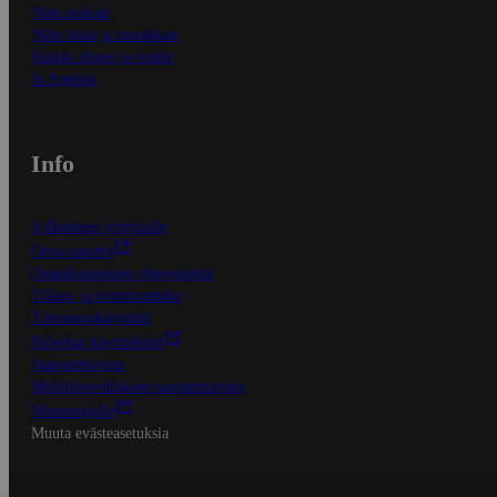
Näin maksat
Näin tilaat ja muokkaat
Kaikki ohjeet ja vinkit
In English
Info
S-Business yrityksille
Oiva-raportit
Osuuskauppojen yhteystiedot
Tilaus- ja toimitusehdot
Tietosuojakäytäntö
Palvelun käyttöehdot
Saavutettavuus
Mobiilisovelluksen saavutettavuus
Mainostajalle
Muuta evästeasetuksia