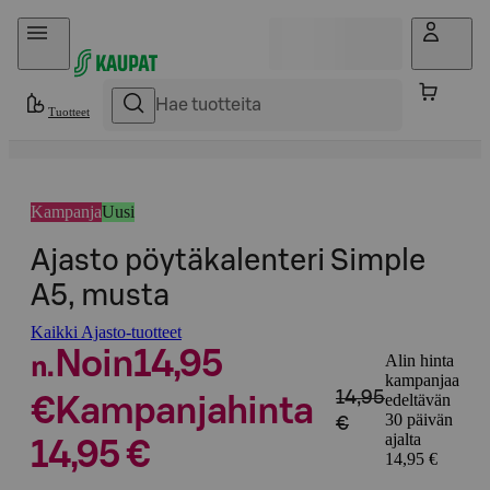
Hyppää sisältöön
Tuotteet
Kampanja
Uusi
Ajasto pöytäkalenteri Simple
A5, musta
Kaikki Ajasto-tuotteet
Noin
14,95
Alin hinta
n.
kampanjaa
14,95
edeltävän
€
Kampanjahinta
30 päivän
€
ajalta
14,95 €
14,95 €