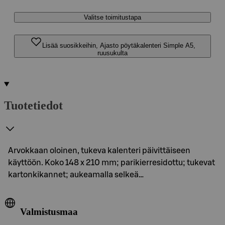
Valitse toimitustapa
Lisää suosikkeihin, Ajasto pöytäkalenteri Simple A5,
ruusukulta
Tuotetiedot
Arvokkaan oloinen, tukeva kalenteri päivittäiseen
käyttöön. Koko 148 x 210 mm; parikierresidottu; tukevat
kartonkikannet; aukeamalla selkeä…
Valmistusmaa