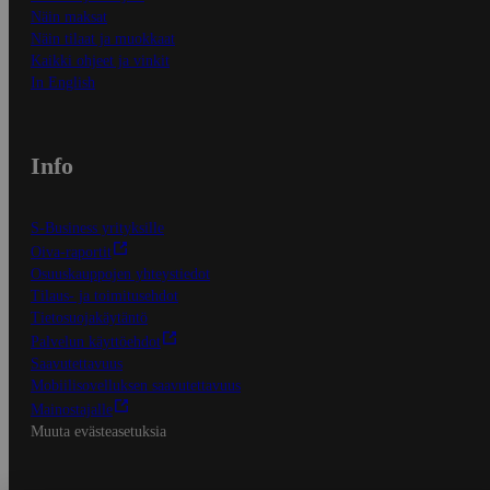
Näin maksat
Näin tilaat ja muokkaat
Kaikki ohjeet ja vinkit
In English
Info
S-Business yrityksille
Oiva-raportit
Osuuskauppojen yhteystiedot
Tilaus- ja toimitusehdot
Tietosuojakäytäntö
Palvelun käyttöehdot
Saavutettavuus
Mobiilisovelluksen saavutettavuus
Mainostajalle
Muuta evästeasetuksia