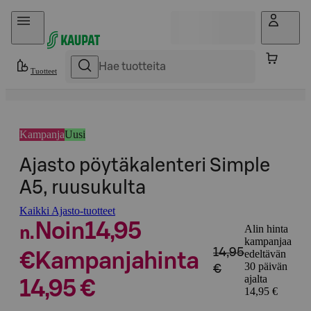
Hyppää sisältöön
Tuotteet
Kampanja
Uusi
Ajasto pöytäkalenteri Simple
A5, ruusukulta
Kaikki Ajasto-tuotteet
Noin
14,95
Alin hinta
n.
kampanjaa
14,95
edeltävän
€
Kampanjahinta
30 päivän
€
ajalta
14,95 €
14,95 €