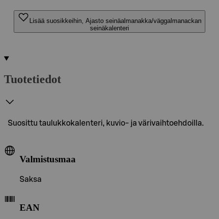
Lisää suosikkeihin, Ajasto seinäalmanakka/väggalmanackan
seinäkalenteri
Tuotetiedot
Suosittu taulukkokalenteri, kuvio- ja värivaihtoehdoilla.
Valmistusmaa
Saksa
EAN