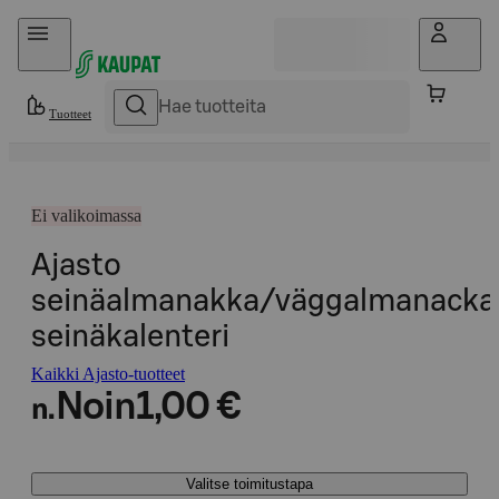
Hyppää sisältöön
Tuotteet
Ei valikoimassa
Ajasto
seinäalmanakka/väggalmanacka
seinäkalenteri
Kaikki Ajasto-tuotteet
Noin
1,00 €
n.
Valitse toimitustapa