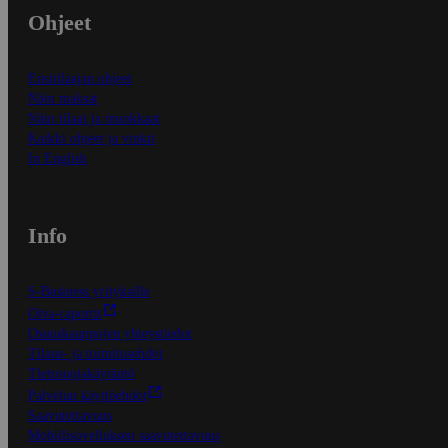
Ohjeet
Ensitilaajan ohjeet
Näin maksat
Näin tilaat ja muokkaat
Kaikki ohjeet ja vinkit
In English
Info
S-Business yrityksille
Oiva-raportit
Osuuskauppojen yhteystiedot
Tilaus- ja toimitusehdot
Tietosuojakäytäntö
Palvelun käyttöehdot
Saavutettavuus
Mobiilisovelluksen saavutettavuus