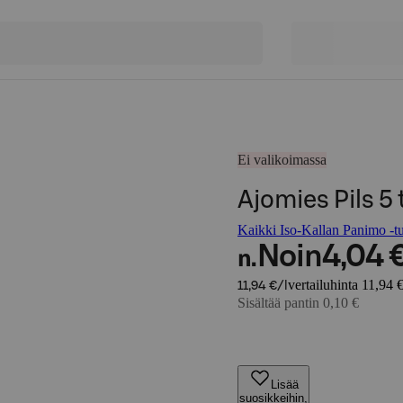
Ei valikoimassa
Ajomies Pils 5 
Kaikki Iso-Kallan Panimo -tu
Noin
4,04 
n.
vertailuhinta 11,94 €
11,94 €/l
Sisältää pantin 0,10 €
Lisää
suosikkeihin,