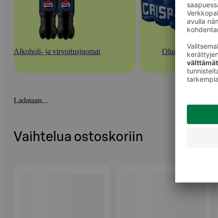
Alkoholi- ja virvoitusjuomat
Oluet
Ladataan...
Vaihtelua ostoskoriin
Ohita listaus