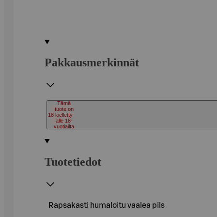
Pakkausmerkinnät
Tämä
tuote on
18
kielletty
alle 18-
vuotiailta
Tuotetiedot
Rapsakasti humaloitu vaalea pils