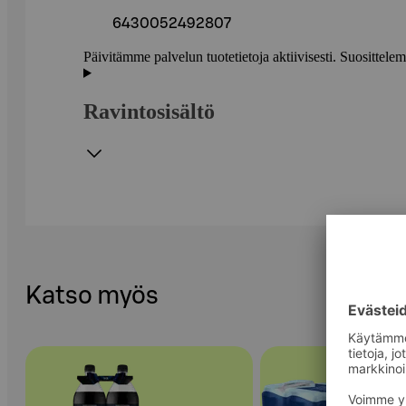
6430052492807
Päivitämme palvelun tuotetietoja aktiivisesti. Suositte
Ravintosisältö
Katso myös