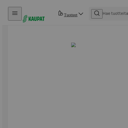
Hyppää sisältöön
Tuotteet