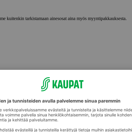
lemme kuitenkin tarkistamaan ainesosat aina myös myyntipakkauksesta.