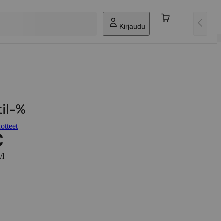
Kirjaudu
til-%
otteet
€
/l