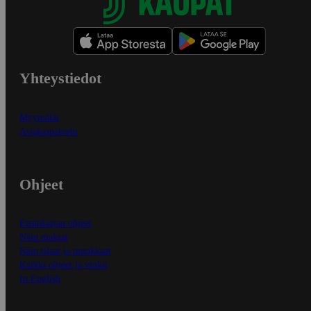
Yhteystiedot
Myymälät
Asiakaspalvelu
Ohjeet
Ensitilaajan ohjeet
Näin maksat
Näin tilaat ja muokkaat
Kaikki ohjeet ja vinkit
In English