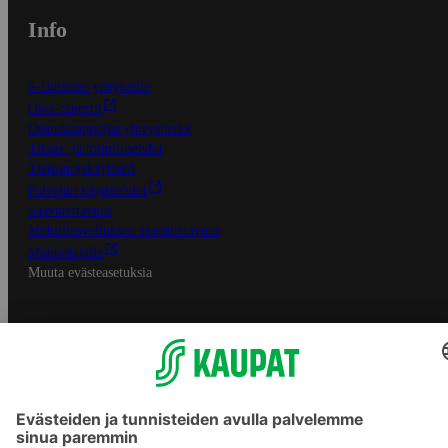
Info
S-Business yrityksille
Oiva-raportit
Osuuskauppojen yhteystiedot
Tilaus- ja toimitusehdot
Tietosuojakäytäntö
Palvelun käyttöehdot
Saavutettavuus
Mobiilisovelluksen saavutettavuus
Mainostajalle
Muuta evästeasetuksia
S-ryhmän palvelut
S-ryhmä
Asiakasomistajuus