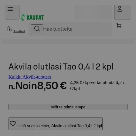
Hyppää sisältöön
Tuotteet
Akvila olutlasi Tao 0,4 l 2 kpl
Kaikki Akvila-tuotteet
vertailuhinta 4,25
Noin
8,50 €
4,25 €/kpl
n.
€/kpl
Valitse toimitustapa
Lisää suosikkeihin, Akvila olutlasi Tao 0,4 l 2 kpl