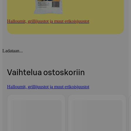
Halloumit, grillijuustot ja muut erikoisjuustot
Ladataan...
Vaihtelua ostoskoriin
Halloumit, grillijuustot ja muut erikoisjuustot
Ohita listaus