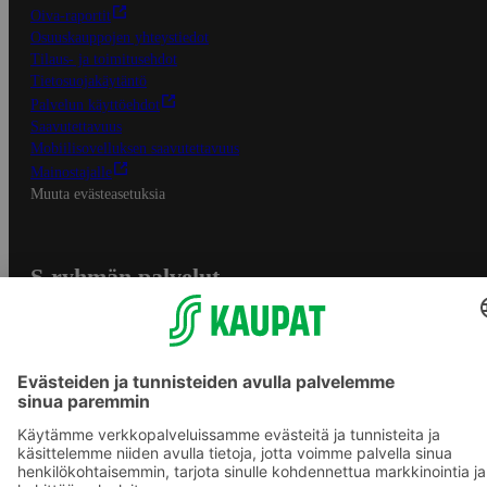
Oiva-raportit
Osuuskauppojen yhteystiedot
Tilaus- ja toimitusehdot
Tietosuojakäytäntö
Palvelun käyttöehdot
Saavutettavuus
Mobiilisovelluksen saavutettavuus
Mainostajalle
Muuta evästeasetuksia
S-ryhmän palvelut
S-ryhmä
Asiakasomistajuus
Yhteishyvä Ruoka -sovellus
S-ostoslista -sovellus
Prisma.fi
Sokos.fi
S-Pankki