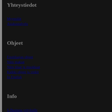
Yhteystiedot
Myymälät
Asiakaspalvelu
Ohjeet
Ensitilaajan ohjeet
Näin maksat
Näin tilaat ja muokkaat
Kaikki ohjeet ja vinkit
In English
Info
S-Business yrityksille