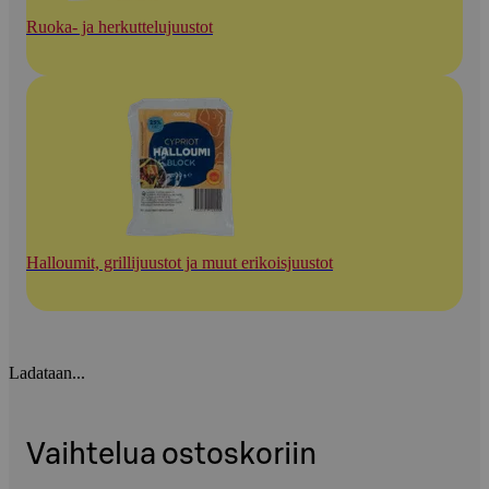
Ruoka- ja herkuttelujuustot
Halloumit, grillijuustot ja muut erikoisjuustot
Ladataan...
Vaihtelua ostoskoriin