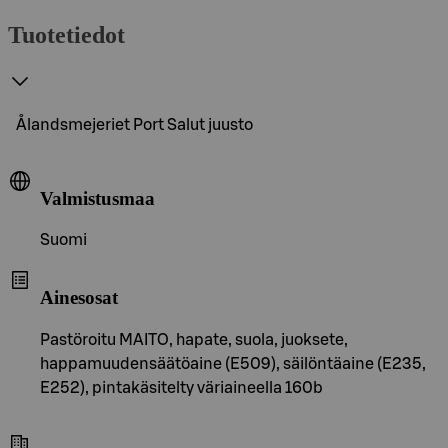
Tuotetiedot
Ålandsmejeriet Port Salut juusto
Valmistusmaa
Suomi
Ainesosat
Pastöroitu MAITO, hapate, suola, juoksete,
happamuudensäätöaine (E509), säilöntäaine (E235,
E252), pintakäsitelty väriaineella 160b