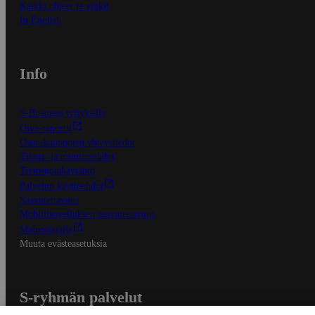
Kaikki ohjeet ja vinkit
In English
Info
S-Business yrityksille
Oiva-raportit
Osuuskauppojen yhteystiedot
Tilaus- ja toimitusehdot
Tietosuojakäytäntö
Palvelun käyttöehdot
Saavutettavuus
Mobiilisovelluksen saavutettavuus
Mainostajalle
Muuta evästeasetuksia
S-ryhmän palvelut