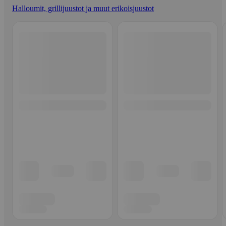
Halloumit, grillijuustot ja muut erikoisjuustot
Ohita listaus