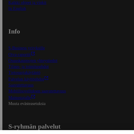
Kaikki ohjeet ja vinkit
In English
Info
S-Business yrityksille
Oiva-raportit
Osuuskauppojen yhteystiedot
Tilaus- ja toimitusehdot
Tietosuojakäytäntö
Palvelun käyttöehdot
Saavutettavuus
Mobiilisovelluksen saavutettavuus
Mainostajalle
Muuta evästeasetuksia
S-ryhmän palvelut