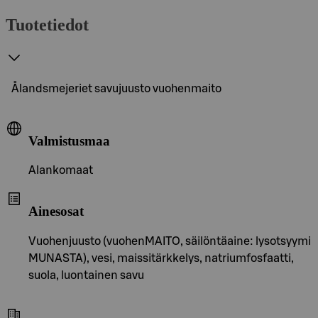
Tuotetiedot
Ålandsmejeriet savujuusto vuohenmaito
Valmistusmaa
Alankomaat
Ainesosat
Vuohenjuusto (vuohenMAITO, säilöntäaine: lysotsyymi
MUNASTA), vesi, maissitärkkelys, natriumfosfaatti,
suola, luontainen savu