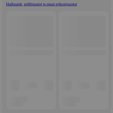
Halloumit, grillijuustot ja muut erikoisjuustot
Ohita listaus