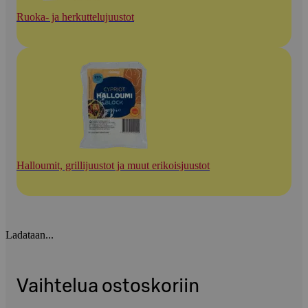
Ruoka- ja herkuttelujuustot
Halloumit, grillijuustot ja muut erikoisjuustot
Ladataan...
Vaihtelua ostoskoriin