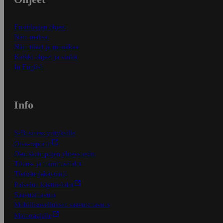
Ensitilaajan ohjeet
Näin maksat
Näin tilaat ja muokkaat
Kaikki ohjeet ja vinkit
In English
Info
S-Business yrityksille
Oiva-raportit
Osuuskauppojen yhteystiedot
Tilaus- ja toimitusehdot
Tietosuojakäytäntö
Palvelun käyttöehdot
Saavutettavuus
Mobiilisovelluksen saavutettavuus
Mainostajalle