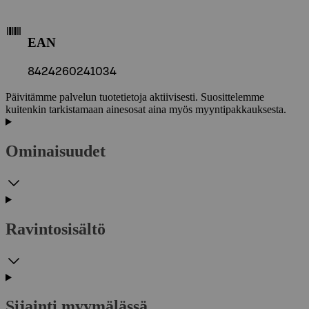
EAN
8424260241034
Päivitämme palvelun tuotetietoja aktiivisesti. Suosittelemme
kuitenkin tarkistamaan ainesosat aina myös myyntipakkauksesta.
Ominaisuudet
Ravintosisältö
Sijainti myymälässä