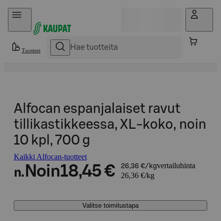
Hyppää sisältöön
Tuotteet
Alfocan espanjalaiset ravut
tillikastikkeessa, XL-koko, noin
10 kpl, 700 g
Kaikki Alfocan-tuotteet
vertailuhinta
Noin
18,45 €
26,36 €/kg
n.
26,36 €/kg
Valitse toimitustapa