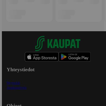
Yhteystiedot
Myymälät
Asiakaspalvelu
Ohjeet