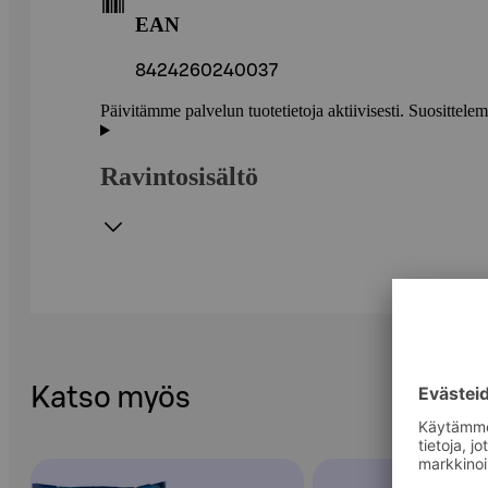
EAN
8424260240037
Päivitämme palvelun tuotetietoja aktiivisesti. Suositte
Ravintosisältö
Katso myös