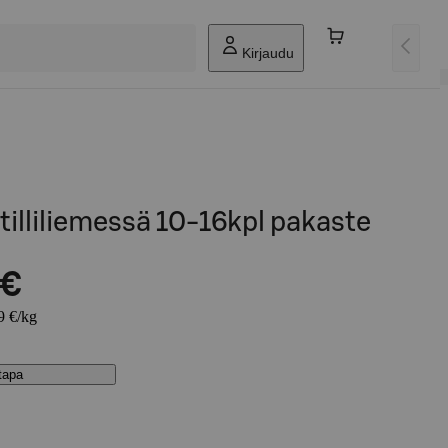
Kirjaudu
 tilliliemessä 10-16kpl pakaste
 €
9 €/kg
stapa