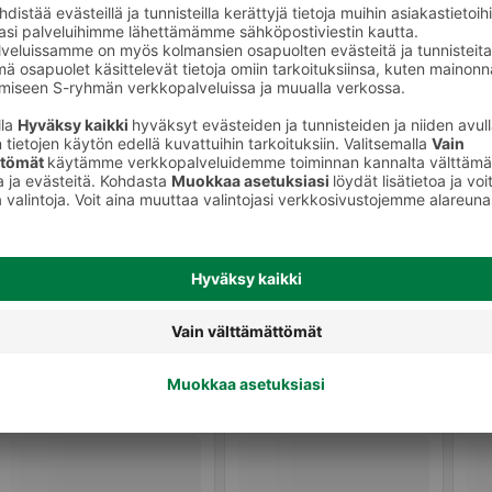
Kala ja äyriäiset