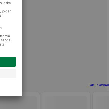
Kala ja äyriäi