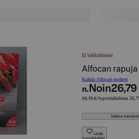
Ei valikoimassa
Alfocan rapuja
Kaikki Alfocan-tuotteet
Noin
26,79
n.
vertailuhinta 26,7
26,79 €/kg
Valitse toimitu
Lisää
suosikkeihin,