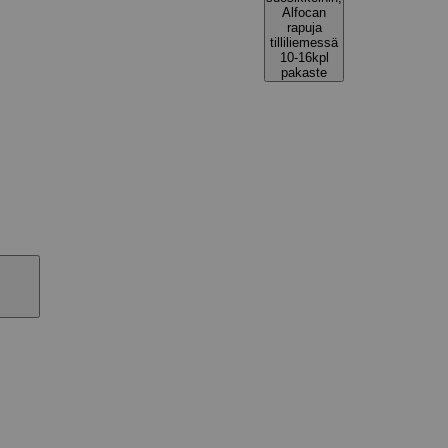
Alfocan
rapuja
tilliliemessä
10-16kpl
pakaste