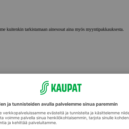
lemme kuitenkin tarkistamaan ainesosat aina myös myyntipakkauksesta.