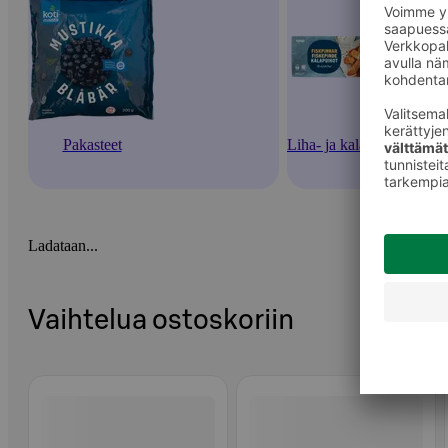
Pakasteet
Liha- ja kalapakasteet
Ladataan...
Vaihtelua ostoskoriin
Ohita listaus