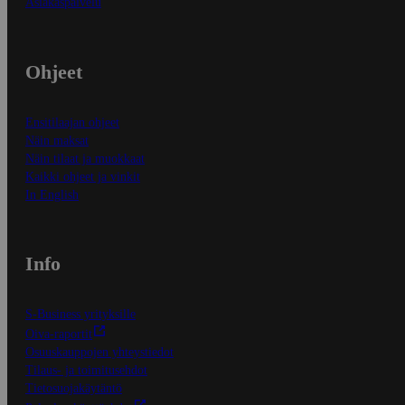
Asiakaspalvelu
Ohjeet
Ensitilaajan ohjeet
Näin maksat
Näin tilaat ja muokkaat
Kaikki ohjeet ja vinkit
In English
Info
S-Business yrityksille
Oiva-raportit
Osuuskauppojen yhteystiedot
Tilaus- ja toimitusehdot
Tietosuojakäytäntö