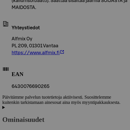
(kaliumsorbaatti). Saattaa sisältää jäämiä SOIJASTA ja
MAIDOSTA.
Yhteystiedot
Alfmix Oy
PL 209, 01301 Vantaa
https://www.alfmix.fi
EAN
6430076690265
Päivitämme palvelun tuotetietoja aktiivisesti. Suosittelemme
kuitenkin tarkistamaan ainesosat aina myös myyntipakkauksesta.
Ominaisuudet