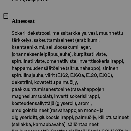
Ainesosat
Sokeri, dekstroosi, maissitärkkelys, vesi, muunnettu
tärkkelys, sakeuttamisaineet (arabikumi,
ksantaanikumi, selluloosakumi, agar,
johanneksenleipäpuujauhe), kurpitsatiiviste,
spirulinatiiviste, omenatiiviste, inverttisokerisiirappi,
happamuudensäätöaine (sitruunahappo), sininen
spiruliinajauhe, värit (E162, E160a, E120, E100),
dekstriini, kovetettu palmuöljy,
paakkuuntumisenestoaine (rasvahappojen
magnesiumsuolat), inverttisokerisiirappi,
kosteudensäilyttäjä (glyseroli), aromi,
emulgointiaineet (rasvahappojen mono- ja
diglyseridit), glukoosisiirappi, palmuöljy, kiillotusaineet
(sellakka, karnaubavaha), säilöntäaineet