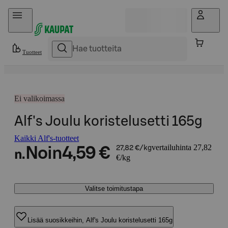
Hyppää sisältöön
Tuotteet
Ei valikoimassa
Alf's Joulu koristelusetti 165g
Kaikki Alf's-tuotteet
vertailuhinta 27,82
Noin
4,59 €
27,82 €/kg
n.
€/kg
Valitse toimitustapa
Lisää suosikkeihin, Alf's Joulu koristelusetti 165g