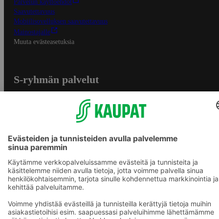
Palvelun käyttöehdot
Saavutettavuus
Mobiilisovelluksen saavutettavuus
Mainostajalle
Muuta evästeasetuksia
S-ryhmän palvelut
S-ryhmä
Asiakasomistajuus
Yhteishyvä Ruoka -sovellus
S-ostoslista -sovellus
Prisma.fi
Sokos.fi
S-Pankki
Yhteishyvä
Sokos Hotels
Raflaamo