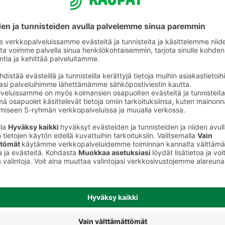
Kissan märkäruoka