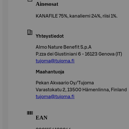
Ainesosat
KANAFILE 75%, kanaliemi 24%, riisi 1%.
Yhteystiedot
Almo Nature Benefit S.p.A
P.zza dei Giustiniani 6 - 16123 Genova (IT)
tujoma@tujoma.fi
Maahantuoja
Pekan Akvaario Oy/Tujoma
Varastokatu 2, 13500 Hämenlinna, Finland
tujoma@tujoma.fi
EAN