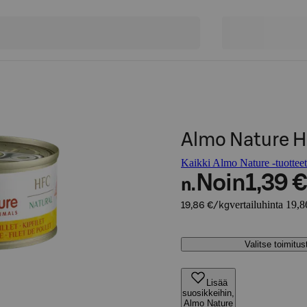
Almo Nature HF
Kaikki Almo Nature -tuotteet
Noin
1,39 €
n.
vertailuhinta 19,8
19,86 €/kg
Valitse toimitu
Lisää
suosikkeihin,
Almo Nature