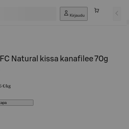
Kirjaudu
C Natural kissa kanafilee 70g
6 €/kg
stapa