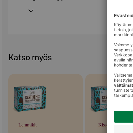
Katso myös
Lemmikit
Kissat