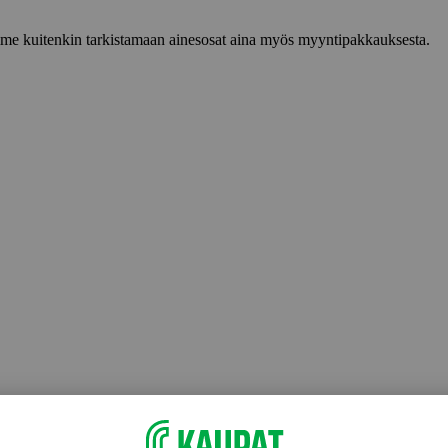
lemme kuitenkin tarkistamaan ainesosat aina myös myyntipakkauksesta.