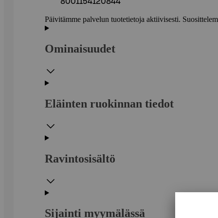
8001154120844
Päivitämme palvelun tuotetietoja aktiivisesti. Suositte
Ominaisuudet
Eläinten ruokinnan tiedot
Ravintosisältö
Sijainti myymälässä