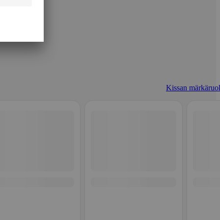
Kissan märkäruo