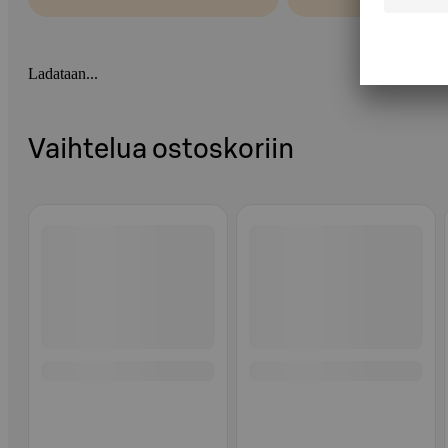
Ladataan...
Vaihtelua ostoskoriin
Ohita listaus