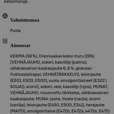
keksimuruja.
Valmistusmaa
Puola
Ainesosat
KERMA (38 %), Oreo kaakao keksi muru (19%)
[VEHNÄJAUHO, sokeri, kasviöljy (palmu),
vähärasvainen kaakaojauhe 6, 6 %, glukoosi-
fruktoosisiirappi, VEHNÄTÄRKKELYS, leivinjauhe
(E501, E503, E500), suola, emulgointiaineet (E322 (
SOIJA)), aromi], sokeri, vesi, kasviöljy (rypsi), MUNAT,
VEHNÄJAUHO, muunnettu tärkkelys, vähärasvainen
kaakaojauhe, MUNA-jauhe, liivate (nauta), aromi
(vanilja), leivinjauhe (E450, E500, E341), herajauhe
(MAITO), emulgointiaine (E472b, E472a, e472e, E475)