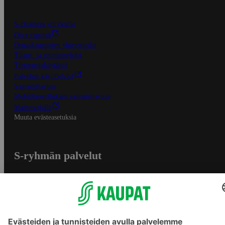
S-Business yrityksille
Oiva-raportit
Osuuskauppojen yhteystiedot
Tilaus- ja toimitusehdot
Tietosuojakäytäntö
Palvelun käyttöehdot
Saavutettavuus
Mobiilisovelluksen saavutettavuus
Mainostajalle
Muuta evästeasetuksia
S-ryhmän palvelut
S-ryhmä
Asiakasomistajuus
Yhteishyvä Ruoka -sovellus
S-ostoslista -sovellus