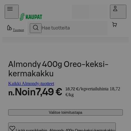
Hyppää sisältöön
Tuotteet
Almondy 400g Oreo-keksi-
kermakakku
Kaikki Almondy-tuotteet
vertailuhinta 18,72
Noin
7,49 €
18,72 €/kg
n.
€/kg
Valitse toimitustapa
Lisää suosikkeihin, Almondy 400g Oreo-keksi-kermakakku