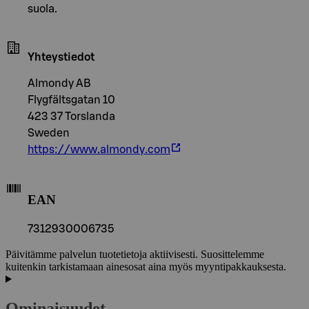
suola.
Yhteystiedot
Almondy AB
Flygfältsgatan 10
423 37 Torslanda
Sweden
https://www.almondy.com
EAN
7312930006735
Päivitämme palvelun tuotetietoja aktiivisesti. Suosittelemme
kuitenkin tarkistamaan ainesosat aina myös myyntipakkauksesta.
Ominaisuudet