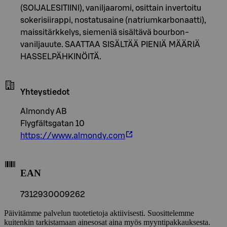
(SOIJALESITIINI), vaniljaaromi, osittain invertoitu
sokerisiirappi, nostatusaine (natriumkarbonaatti),
maissitärkkelys, siemeniä sisältävä bourbon-
vaniljauute. SAATTAA SISÄLTÄÄ PIENIÄ MÄÄRIÄ
HASSELPÄHKINÖITÄ.
Yhteystiedot
Almondy AB
Flygfältsgatan 10
https://www.almondy.com
EAN
7312930009262
Päivitämme palvelun tuotetietoja aktiivisesti. Suosittelemme
kuitenkin tarkistamaan ainesosat aina myös myyntipakkauksesta.