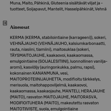
Muna, Maito, Pähkinä, Gluteenia sisältävät viljat ja -
tuotteet, Soijapavut, Mantelit, Hasselpähkinät, Vehnä
Ainesosat
KERMA (KERMA, stabilointiaine (karrageeni)), sokeri,
VEHNÄJAUHO (VEHNÄJAUHO, kalsiumkarbonaatti,
rauta, niasiini, tiamiini), maitosuklaa (sokeri,
TÄYSMAITOJAUHE, kaakaovoi, kaakaomassa,
emulgointiaine (SOIJALESITIINI), luonnollinen vanilja-
aromi), kasviöljy (auringonkukka, palmu, rapsi),
kokonainen KANANMUNA, vesi,
MAITOPROTEIINIJAUHETTA, modifioitu tärkkelys,
merisuola, maitohappoviljelmä, kaakaovoi,
kaakaomassa, kaakaojauhe, MANTELI, HERAJAUHE
(MAITO), rasvaton MAITOJAUHE, MAITORASVA,
MODIFIOITUHERA (MAITO), makeutettu rasvaton
MAITOTIIVISTE, suola, emulgointiaine