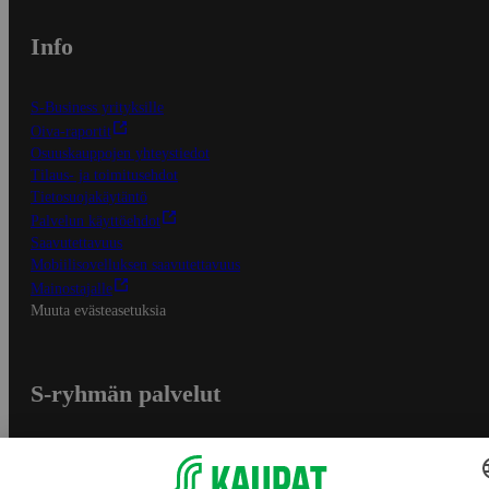
Info
S-Business yrityksille
Oiva-raportit
Osuuskauppojen yhteystiedot
Tilaus- ja toimitusehdot
Tietosuojakäytäntö
Palvelun käyttöehdot
Saavutettavuus
Mobiilisovelluksen saavutettavuus
Mainostajalle
Muuta evästeasetuksia
S-ryhmän palvelut
S-ryhmä
Asiakasomistajuus