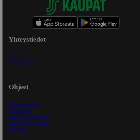
Yhteystiedot
Myymälät
Asiakaspalvelu
Ohjeet
Ensitilaajan ohjeet
Näin maksat
Näin tilaat ja muokkaat
Kaikki ohjeet ja vinkit
In English