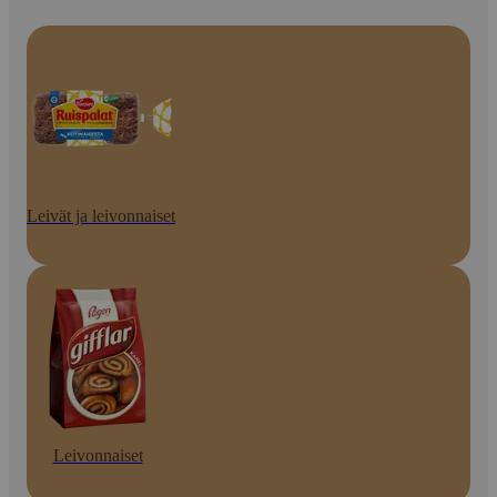
Leivät ja leivonnaiset
Leivonnaiset