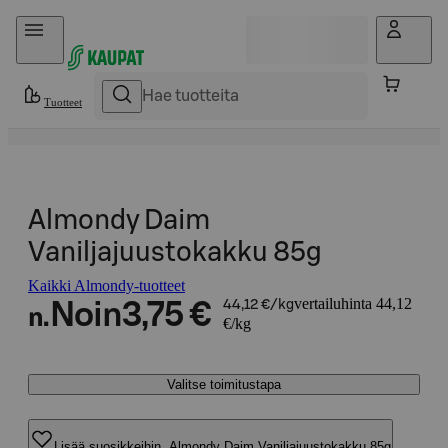
Hyppää sisältöön
Tuotteet
Almondy Daim
Vaniljajuustokakku 85g
Kaikki Almondy-tuotteet
vertailuhinta 44,12
Noin
3,75 €
44,12 €/kg
n.
€/kg
Valitse toimitustapa
Lisää suosikkeihin, Almondy Daim Vaniljajuustokakku 85g