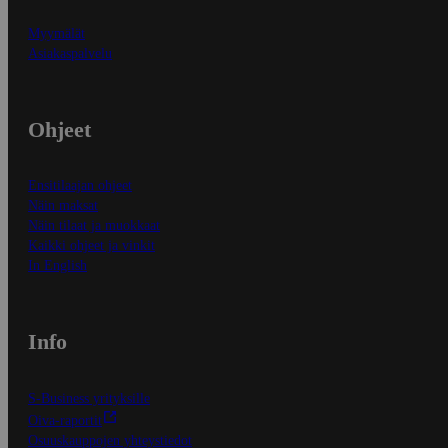
Myymälät
Asiakaspalvelu
Ohjeet
Ensitilaajan ohjeet
Näin maksat
Näin tilaat ja muokkaat
Kaikki ohjeet ja vinkit
In English
Info
S-Business yrityksille
Oiva-raportit
Osuuskauppojen yhteystiedot