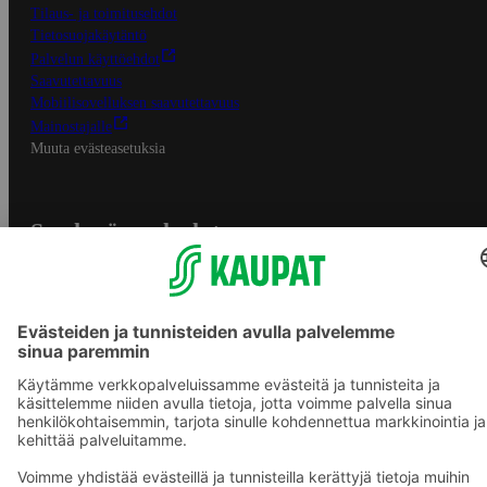
Tilaus- ja toimitusehdot
Tietosuojakäytäntö
Palvelun käyttöehdot
Saavutettavuus
Mobiilisovelluksen saavutettavuus
Mainostajalle
Muuta evästeasetuksia
S-ryhmän palvelut
S-ryhmä
Asiakasomistajuus
Yhteishyvä Ruoka -sovellus
S-ostoslista -sovellus
Prisma.fi
Sokos.fi
S-Pankki
Yhteishyvä
Sokos Hotels