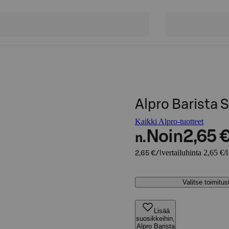
Alpro Barista 
Kaikki Alpro-tuotteet
Noin
2,65 
n.
vertailuhinta 2,65 €/l
2,65 €/l
Valitse toimitu
Lisää
suosikkeihin,
Alpro Barista