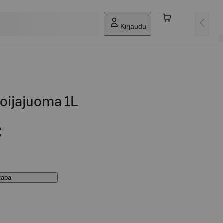
Kirjaudu
Soijajuoma 1L
€
stapa