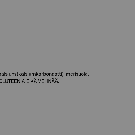
kalsium (kalsiumkarbonaatti), merisuola,
OA, GLUTEENIA EIKÄ VEHNÄÄ.