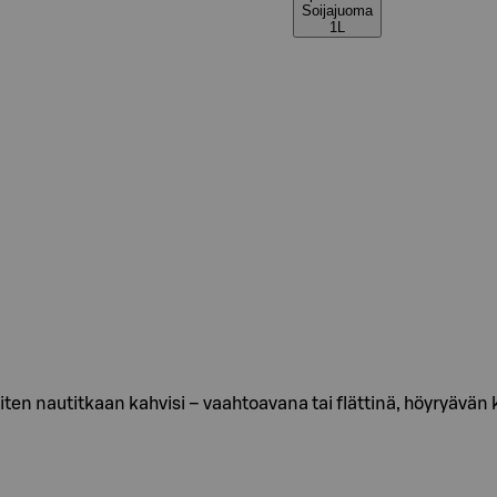
Soijajuoma
1L
Miten nautitkaan kahvisi – vaahtoavana tai flättinä, höyryävän