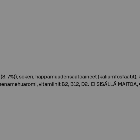
 (8, 7%)), sokeri, happamuudensäätöaineet (kaliumfosfaatit), 
n omenamehuaromi, vitamiinit B2, B12, D2. EI SISÄLLÄ MAIT