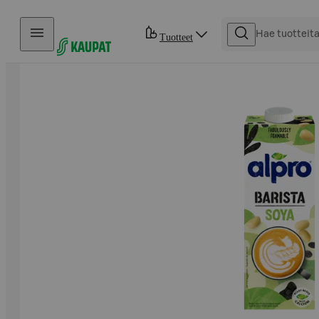
Hyppää sisältöön
Tuotteet