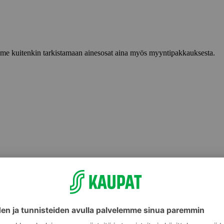
lemme kuitenkin tarkistamaan ainesosat aina myös myyntipakkauksesta.