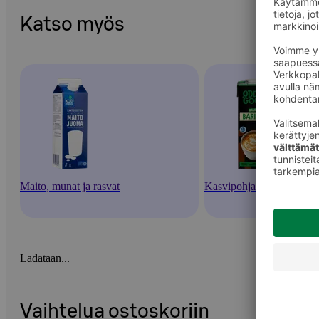
Katso myös
Maito, munat ja rasvat
Kasvipohjaiset juomat
Ladataan...
Vaihtelua ostoskoriin