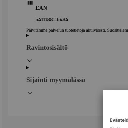
EAN
5411188115434
Päivitämme palvelun tuotetietoja aktiivisesti. Suositte
Ravintosisältö
Sijainti myymälässä