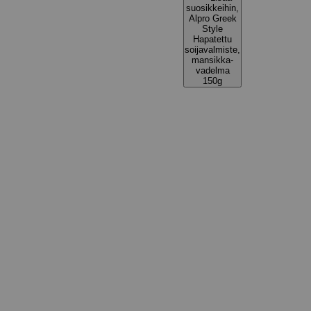
suosikkeihin,
Alpro Greek
Style
Hapatettu
soijavalmiste,
mansikka-
vadelma
150g