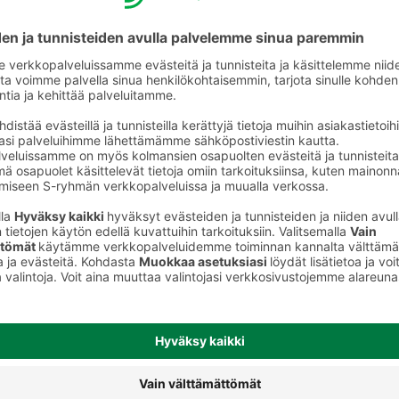
Kasvipohjaiset jogurtit