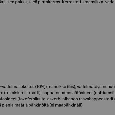
ullisen paksu, sileä pintakerros. Kerrostettu mansikka-vadel
a-vadelmasekoitus (10%) (mansikka (5%), vadelmatäysmehutiivi
ium (trikalsiumsitraatti), happamuudensäätöaineet (natriumsitr
toaineet (tokoferoliuute, askorbiinihapon rasvahappoesterit), 
ää pieniä määriä pähkinöitä (ei maapähkinää).