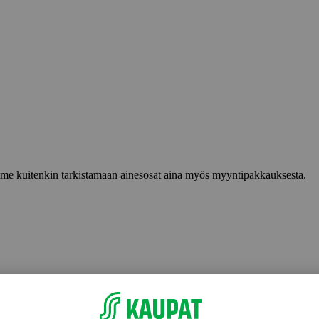
lemme kuitenkin tarkistamaan ainesosat aina myös myyntipakkauksesta.