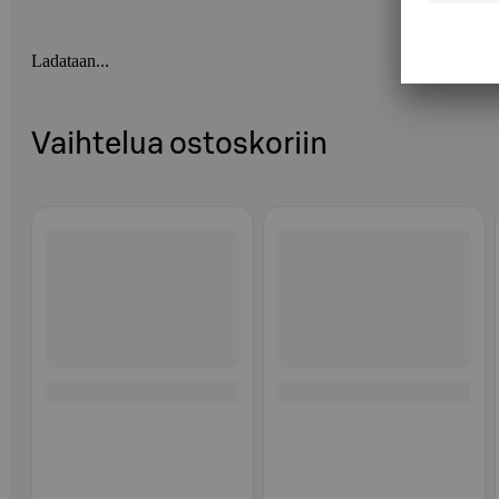
Ladataan...
Vaihtelua ostoskoriin
Ohita listaus