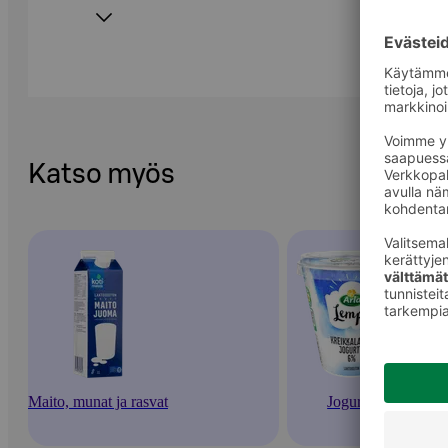
Katso myös
Maito, munat ja rasvat
Jogurtit