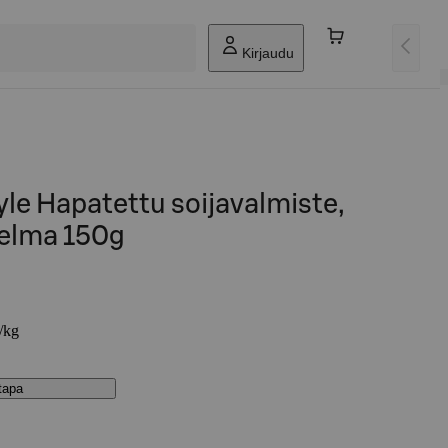
Kirjaudu
yle Hapatettu soijavalmiste,
elma 150g
€/kg
stapa