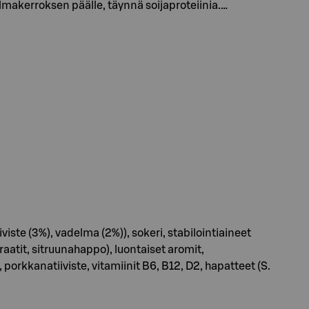
makerroksen päälle, täynnä soijaproteiinia.…
ste (3%), vadelma (2%)), sokeri, stabilointiaineet
aatit, sitruunahappo), luontaiset aromit,
porkkanatiiviste, vitamiinit B6, B12, D2, hapatteet (S.