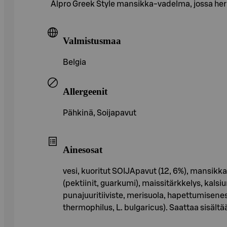
Alpro Greek Style mansikka-vadelma, jossa herk
Valmistusmaa
Belgia
Allergeenit
Pähkinä, Soijapavut
Ainesosat
vesi, kuoritut SOIJApavut (12, 6%), mansikk
(pektiinit, guarkumi), maissitärkkelys, kals
punajuuritiiviste, merisuola, hapettumisenes
thermophilus, L. bulgaricus). Saattaa sisält