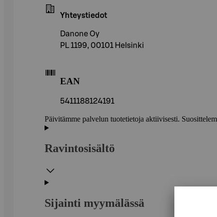
Yhteystiedot
Danone Oy
PL 1199, 00101 Helsinki
EAN
5411188124191
Päivitämme palvelun tuotetietoja aktiivisesti. Suositte
Ravintosisältö
Sijainti myymälässä