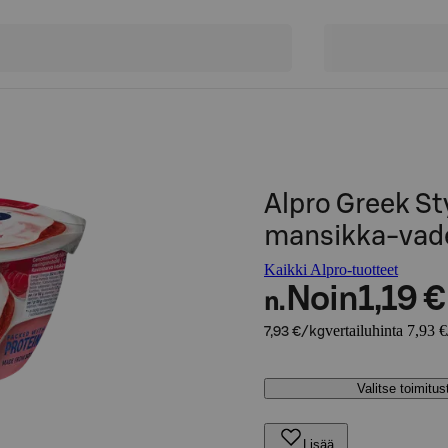
Alpro Greek St
mansikka-vad
Kaikki Alpro-tuotteet
Noin
1,19 €
n.
vertailuhinta 7,93 
7,93 €/kg
Valitse toimitu
Lisää