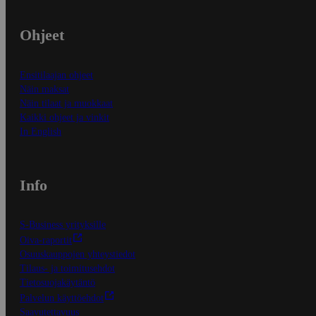
Ohjeet
Ensitilaajan ohjeet
Näin maksat
Näin tilaat ja muokkaat
Kaikki ohjeet ja vinkit
In English
Info
S-Business yrityksille
Oiva-raportit
Osuuskauppojen yhteystiedot
Tilaus- ja toimitusehdot
Tietosuojakäytäntö
Palvelun käyttöehdot
Saavutettavuus