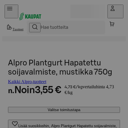
Hyppää sisältöön
Tuotteet
Alpro Plantgurt Hapatettu
soijavalmiste, mustikka 750g
Kaikki Alpro-tuotteet
vertailuhinta 4,73
Noin
3,55 €
4,73 €/kg
n.
€/kg
Valitse toimitustapa
Lisää suosikkeihin, Alpro Plantgurt Hapatettu soijavalmiste,