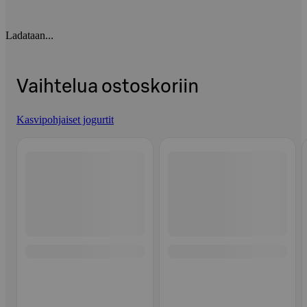
Ladataan...
Vaihtelua ostoskoriin
Kasvipohjaiset jogurtit
Ohita listaus