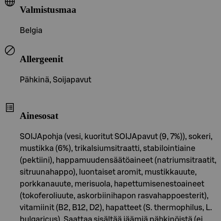
Valmistusmaa
Belgia
Allergeenit
Pähkinä, Soijapavut
Ainesosat
SOIJApohja (vesi, kuoritut SOIJApavut (9, 7%)), sokeri,
mustikka (6%), trikalsiumsitraatti, stabilointiaine
(pektiini), happamuudensäätöaineet (natriumsitraatit,
sitruunahappo), luontaiset aromit, mustikkauute,
porkkanauute, merisuola, hapettumisenestoaineet
(tokoferoliuute, askorbiinihapon rasvahappoesterit),
vitamiinit (B2, B12, D2), hapatteet (S. thermophilus, L.
bulgaricus). Saattaa sisältää jäämiä pähkinöistä (ei