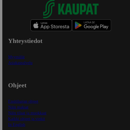
Yhteystiedot
Myymälät
Asiakaspalvelu
Ohjeet
Ensitilaajan ohjeet
Näin maksat
Näin tilaat ja muokkaat
Kaikki ohjeet ja vinkit
In English