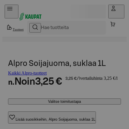
Hyppää sisältöön
Tuotteet
Alpro Soijajuoma, suklaa 1L
Kaikki Alpro-tuotteet
vertailuhinta 3,25 €/l
Noin
3,25 €
3,25 €/l
n.
Valitse toimitustapa
Lisää suosikkeihin, Alpro Soijajuoma, suklaa 1L