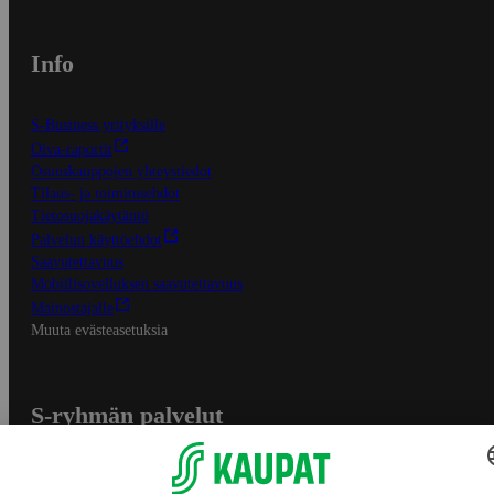
Info
S-Business yrityksille
Oiva-raportit
Osuuskauppojen yhteystiedot
Tilaus- ja toimitusehdot
Tietosuojakäytäntö
Palvelun käyttöehdot
Saavutettavuus
Mobiilisovelluksen saavutettavuus
Mainostajalle
Muuta evästeasetuksia
S-ryhmän palvelut
S-ryhmä