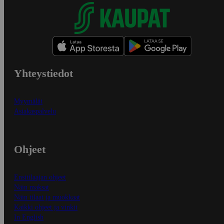
Yhteystiedot
Myymälät
Asiakaspalvelu
Ohjeet
Ensitilaajan ohjeet
Näin maksat
Näin tilaat ja muokkaat
Kaikki ohjeet ja vinkit
In English