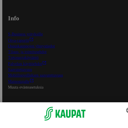
Info
S-Business yrityksille
Oiva-raportit
Osuuskauppojen yhteystiedot
Tilaus- ja toimitusehdot
Tietosuojakäytäntö
Palvelun käyttöehdot
Saavutettavuus
Mobiilisovelluksen saavutettavuus
Mainostajalle
Muuta evästeasetuksia
S-ryhmän palvelut
S-ryhmä