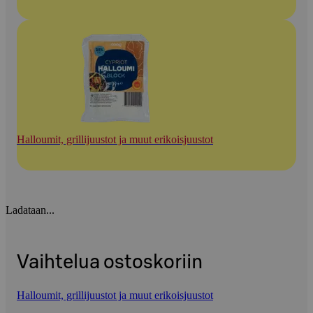
Halloumit, grillijuustot ja muut erikoisjuustot
Ladataan...
Vaihtelua ostoskoriin
Halloumit, grillijuustot ja muut erikoisjuustot