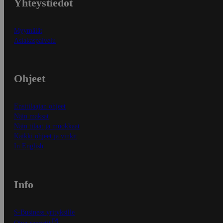
Yhteystiedot
Myymälät
Asiakaspalvelu
Ohjeet
Ensitilaajan ohjeet
Näin maksat
Näin tilaat ja muokkaat
Kaikki ohjeet ja vinkit
In English
Info
S-Business yrityksille