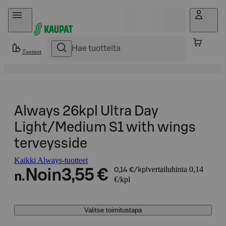
Hyppää sisältöön
Tuotteet
Always 26kpl Ultra Day
Light/Medium S1 with wings
terveysside
Kaikki Always-tuotteet
vertailuhinta 0,14
Noin
3,55 €
0,14 €/kpl
n.
€/kpl
Valitse toimitustapa