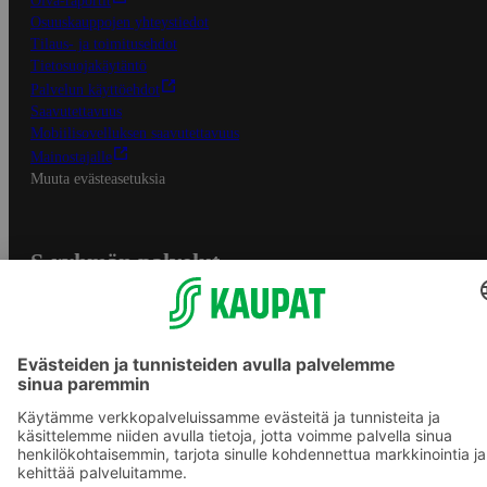
Oiva-raportit
Osuuskauppojen yhteystiedot
Tilaus- ja toimitusehdot
Tietosuojakäytäntö
Palvelun käyttöehdot
Saavutettavuus
Mobiilisovelluksen saavutettavuus
Mainostajalle
Muuta evästeasetuksia
S-ryhmän palvelut
S-ryhmä
Asiakasomistajuus
Yhteishyvä Ruoka -sovellus
S-ostoslista -sovellus
Prisma.fi
Sokos.fi
S-Pankki