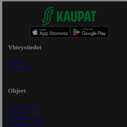
Yhteystiedot
Myymälät
Asiakaspalvelu
Ohjeet
Ensitilaajan ohjeet
Näin maksat
Näin tilaat ja muokkaat
Kaikki ohjeet ja vinkit