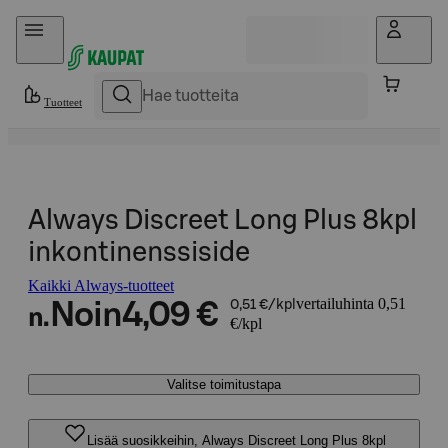
Hyppää sisältöön
Tuotteet
Always Discreet Long Plus 8kpl
inkontinenssiside
Kaikki Always-tuotteet
vertailuhinta 0,51
Noin
4,09 €
0,51 €/kpl
n.
€/kpl
Valitse toimitustapa
Lisää suosikkeihin, Always Discreet Long Plus 8kpl