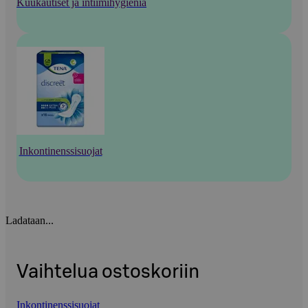
Kuukautiset ja intiimihygienia
Inkontinenssisuojat
Ladataan...
Vaihtelua ostoskoriin
Inkontinenssisuojat