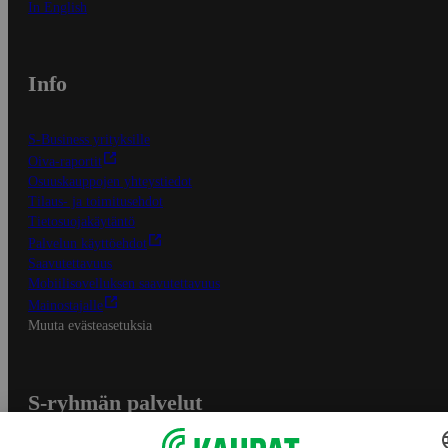
In English
Info
S-Business yrityksille
Oiva-raportit
Osuuskauppojen yhteystiedot
Tilaus- ja toimitusehdot
Tietosuojakäytäntö
Palvelun käyttöehdot
Saavutettavuus
Mobiilisovelluksen saavutettavuus
Mainostajalle
Muuta evästeasetuksia
S-ryhmän palvelut