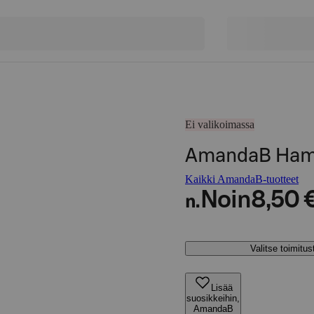
Ei valikoimassa
AmandaB Hama
Kaikki AmandaB-tuotteet
Noin
8,50 
n.
Valitse toimitu
Lisää
suosikkeihin,
AmandaB