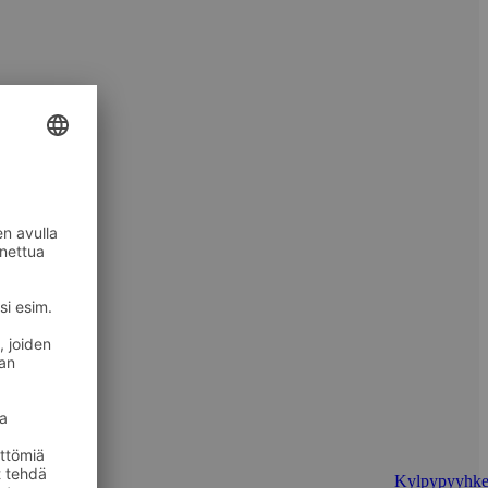
Kylpypyyhke