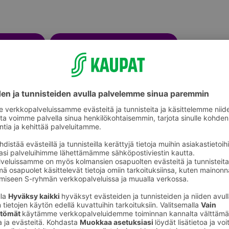
Kylpypyyhkeet