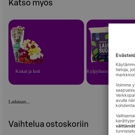
Katso myös
Kukat ja koti
Kylpyhuone ja sauna
Ladataan...
Vaihtelua ostoskoriin