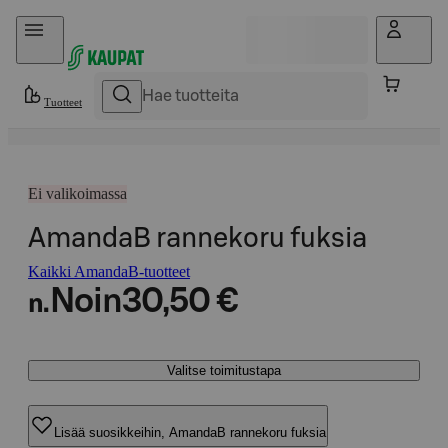
Hyppää sisältöön
Tuotteet
Ei valikoimassa
AmandaB rannekoru fuksia
Kaikki AmandaB-tuotteet
Noin
30,50 €
n.
Valitse toimitustapa
Lisää suosikkeihin, AmandaB rannekoru fuksia