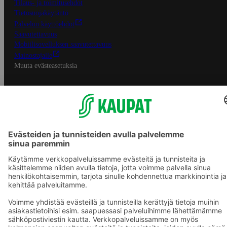
Tilaus- ja toimitusehdot
Tietosuojakäytäntö
Palvelun käyttöehdot
Saavutettavuus
Mobiilisovelluksen saavutettavuus
Mainostajalle
Muuta evästeasetuksia
S-ryhmän palvelut
S-ryhmä
Asiakasomistajuus
Yhteishyvä Ruoka -sovellus
S-ostoslista -sovellus
Prisma.fi
Sokos.fi
S-Pankki
Yhteishyvä
Sokos Hotels