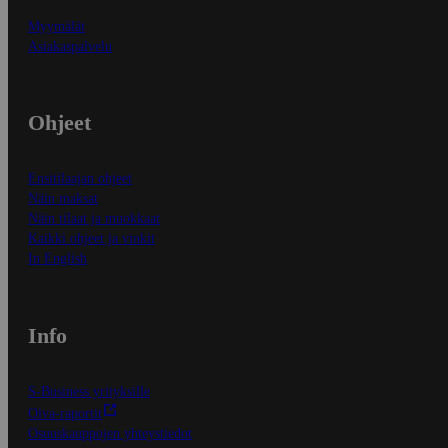
Myymälät
Asiakaspalvelu
Ohjeet
Ensitilaajan ohjeet
Näin maksat
Näin tilaat ja muokkaat
Kaikki ohjeet ja vinkit
In English
Info
S-Business yrityksille
Oiva-raportit
Osuuskauppojen yhteystiedot