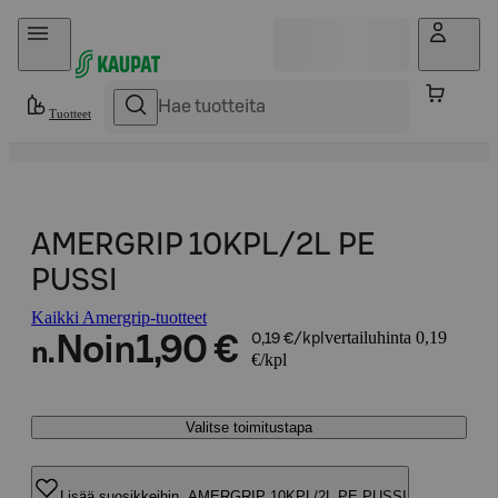
Hyppää sisältöön
Tuotteet
AMERGRIP 10KPL/2L PE
PUSSI
Kaikki Amergrip-tuotteet
vertailuhinta 0,19
Noin
1,90 €
0,19 €/kpl
n.
€/kpl
Valitse toimitustapa
Lisää suosikkeihin, AMERGRIP 10KPL/2L PE PUSSI