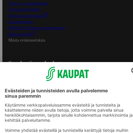
Tilaus- ja toimitusehdot
Tietosuojakäytäntö
Palvelun käyttöehdot
Saavutettavuus
Mobiilisovelluksen saavutettavuus
Mainostajalle
Muuta evästeasetuksia
S-ryhmän palvelut
S-ryhmä
Asiakasomistajuus
Yhteishyvä Ruoka -sovellus
S-ostoslista -sovellus
Prisma.fi
Sokos.fi
S-Pankki
Yhteishyvä
Sokos Hotels