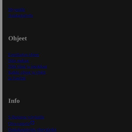
Myymälät
Asiakaspalvelu
Ohjeet
Ensitilaajan ohjeet
Näin maksat
Näin tilaat ja muokkaat
Kaikki ohjeet ja vinkit
In English
Info
S-Business yrityksille
Oiva-raportit
Osuuskauppojen yhteystiedot