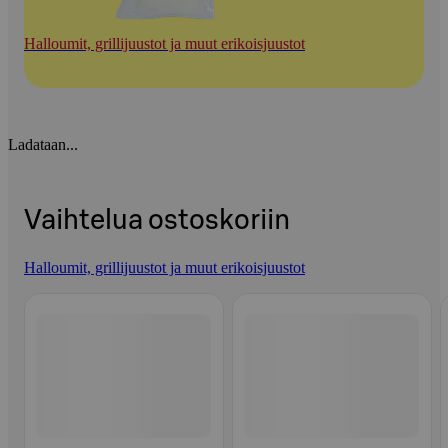
Halloumit, grillijuustot ja muut erikoisjuustot
Ladataan...
Vaihtelua ostoskoriin
Halloumit, grillijuustot ja muut erikoisjuustot
Ohita listaus