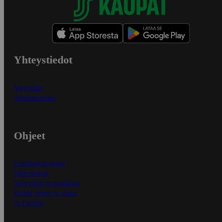
Yhteystiedot
Myymälät
Asiakaspalvelu
Ohjeet
Ensitilaajan ohjeet
Näin maksat
Näin tilaat ja muokkaat
Kaikki ohjeet ja vinkit
In English