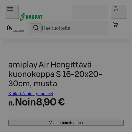
Hyppää sisältöön
Tuotteet
amiplay Air Hengittävä
kuonokoppa S 16-20x20-
30cm, musta
Kaikki Amiplay-tuotteet
Noin
8,90 €
n.
Valitse toimitustapa