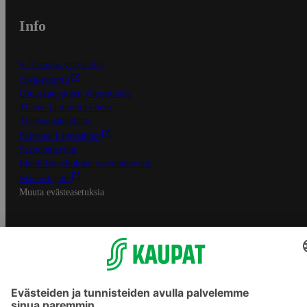
Info
S-Business yrityksille
Oiva-raportit
Osuuskauppojen yhteystiedot
Tilaus- ja toimitusehdot
Tietosuojakäytäntö
Palvelun käyttöehdot
Saavutettavuus
Mobiilisovelluksen saavutettavuus
Mainostajalle
Muuta evästeasetuksia
S-ryhmän palvelut
S-ryhmä
Asiakasomistajuus