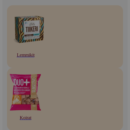
Lemmikit
Koirat