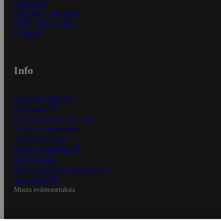
Näin maksat
Näin tilaat ja muokkaat
Kaikki ohjeet ja vinkit
In English
Info
S-Business yrityksille
Oiva-raportit
Osuuskauppojen yhteystiedot
Tilaus- ja toimitusehdot
Tietosuojakäytäntö
Palvelun käyttöehdot
Saavutettavuus
Mobiilisovelluksen saavutettavuus
Mainostajalle
Muuta evästeasetuksia