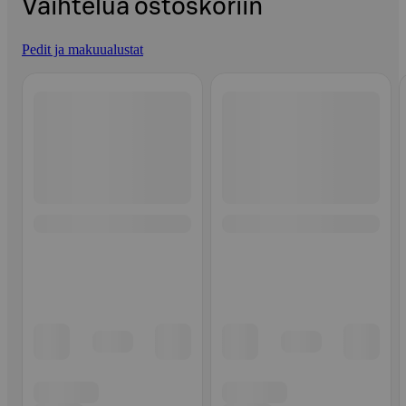
Vaihtelua ostoskoriin
Pedit ja makuualustat
Ohita listaus