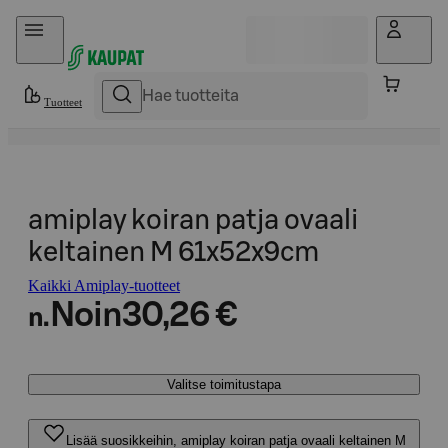
Hyppää sisältöön
Tuotteet
amiplay koiran patja ovaali
keltainen M 61x52x9cm
Kaikki Amiplay-tuotteet
Noin
30,26 €
n.
Valitse toimitustapa
Lisää suosikkeihin, amiplay koiran patja ovaali keltainen M