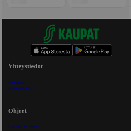
Yhteystiedot
Myymälät
Asiakaspalvelu
Ohjeet
Ensitilaajan ohjeet