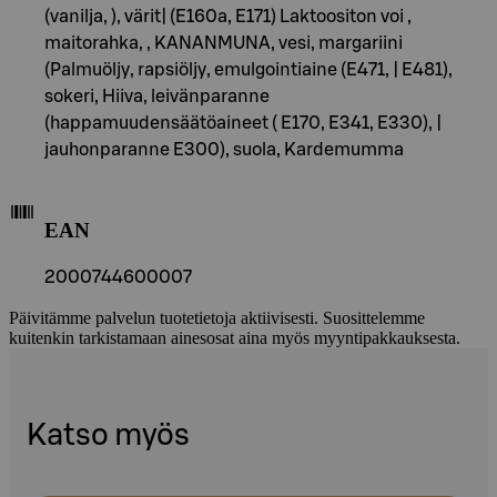
(vanilja, ), värit| (E160a, E171) Laktoositon voi ,
maitorahka, , KANANMUNA, vesi, margariini
(Palmuöljy, rapsiöljy, emulgointiaine (E471, | E481),
sokeri, Hiiva, leivänparanne
(happamuudensäätöaineet ( E170, E341, E330), |
jauhonparanne E300), suola, Kardemumma
EAN
2000744600007
Päivitämme palvelun tuotetietoja aktiivisesti. Suosittelemme
kuitenkin tarkistamaan ainesosat aina myös myyntipakkauksesta.
Katso myös