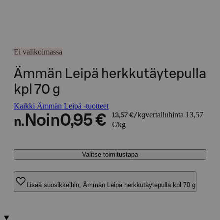
Ei valikoimassa
Ämmän Leipä herkkutäytepulla
kpl 70 g
Kaikki Ämmän Leipä -tuotteet
vertailuhinta 13,57
Noin
0,95 €
13,57 €/kg
n.
€/kg
Valitse toimitustapa
Lisää suosikkeihin, Ämmän Leipä herkkutäytepulla kpl 70 g