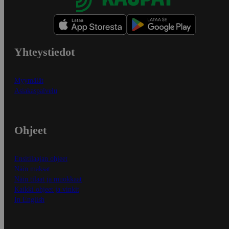
Yhteystiedot
Myymälät
Asiakaspalvelu
Ohjeet
Ensitilaajan ohjeet
Näin maksat
Näin tilaat ja muokkaat
Kaikki ohjeet ja vinkit
In English