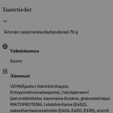
Tuotetiedot
Ämmän Leipä herkkutäytepulla kpl 70 g
Valmistusmaa
Suomi
Ainesosat
VEHNÄjauho ( Askorbiinihappo,
Entsyymiohramallasjauho), | Vaniljakreemi
(perunatärkkelys, kasvirasva (kookos, glukoosisiirappi,
MAITOPROTEIINI, | stabilointiaine (E451)),
sakeuttamisainevalmiste (E404, E450, E339), aromit