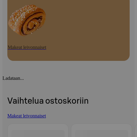
Makeat leivonnaiset
Ladataan...
Vaihtelua ostoskoriin
Makeat leivonnaiset
Ohita listaus