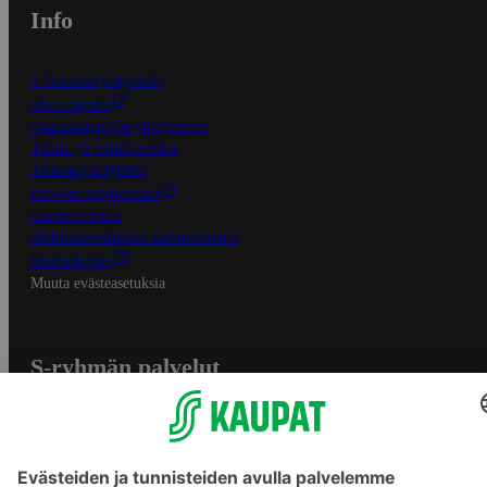
Info
S-Business yrityksille
Oiva-raportit
Osuuskauppojen yhteystiedot
Tilaus- ja toimitusehdot
Tietosuojakäytäntö
Palvelun käyttöehdot
Saavutettavuus
Mobiilisovelluksen saavutettavuus
Mainostajalle
Muuta evästeasetuksia
S-ryhmän palvelut
S-ryhmä
Asiakasomistajuus
Yhteishyvä Ruoka -sovellus