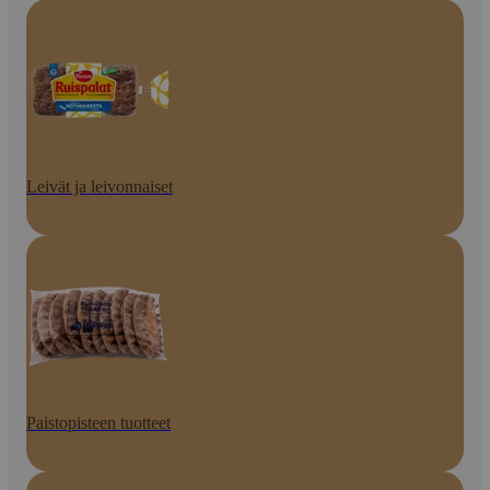
Leivät ja leivonnaiset
Paistopisteen tuotteet