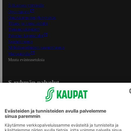
S-Business yrityksille
Oiva-raportit
Osuuskauppojen yhteystiedot
Tilaus- ja toimitusehdot
Tietosuojakäytäntö
Palvelun käyttöehdot
Saavutettavuus
Mobiilisovelluksen saavutettavuus
Mainostajalle
Muuta evästeasetuksia
S-ryhmän palvelut
S-ryhmä
Asiakasomistajuus
Yhteishyvä Ruoka -sovellus
S-ostoslista -sovellus
Prisma.fi