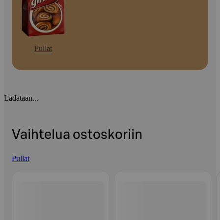
Pullat
Ladataan...
Vaihtelua ostoskoriin
Pullat
Ohita listaus