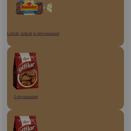
Leivät, keksit ja leivonnaiset
Leivonnaiset