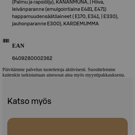
(Palmu ja rapsiöljy), KANANMUNA, | Hiiva,
leivänparanne (emulgointiaine E481, E471)
happamuudensäätöaineet ( E170, E341, | E330),
jauhonparanne E300), KARDEMUMMA
EAN
6409280002362
Päivitämme palvelun tuotetietoja aktiivisesti. Suosittelemme
kuitenkin tarkistamaan ainesosat aina myös myyntipakkauksesta.
Katso myös