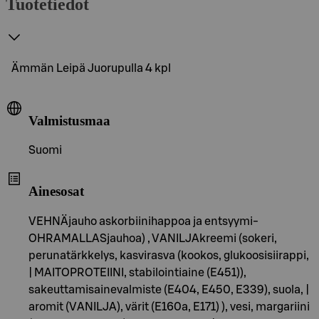
Tuotetiedot
Ämmän Leipä Juorupulla 4 kpl
Valmistusmaa
Suomi
Ainesosat
VEHNÄjauho askorbiinihappoa ja entsyymi-
OHRAMALLASjauhoa) , VANILJAkreemi (sokeri,
perunatärkkelys, kasvirasva (kookos, glukoosisiirappi,
| MAITOPROTEIINI, stabilointiaine (E451)),
sakeuttamisainevalmiste (E404, E450, E339), suola, |
aromit (VANILJA), värit (E160a, E171) ), vesi, margariini