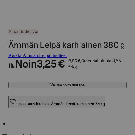
Ei valikoimassa
Ämmän Leipä karhiainen 380 g
Kaikki Ämmän Leipä -tuotteet
vertailuhinta 8,55
Noin
3,25 €
8,55 €/kg
n.
€/kg
Valitse toimitustapa
Lisää suosikkeihin, Ämmän Leipä karhiainen 380 g