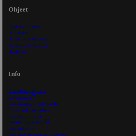
Ohjeet
Ensitilaajan ohjeet
Näin maksat
Näin tilaat ja muokkaat
Kaikki ohjeet ja vinkit
In English
Info
S-Business yrityksille
Oiva-raportit
Osuuskauppojen yhteystiedot
Tilaus- ja toimitusehdot
Tietosuojakäytäntö
Palvelun käyttöehdot
Saavutettavuus
Mobiilisovelluksen saavutettavuus