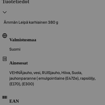
Tuotetiedot
Ämmän Leipä karhiainen 380 g
Valmistusmaa
Suomi
Ainesosat
VEHNÄjauho, vesi, RUISjauho, Hiiva, Suola,
jauhonparanne ( emulgointiaine (E472e), rapsiöljy,
(E170), (E300)
EAN