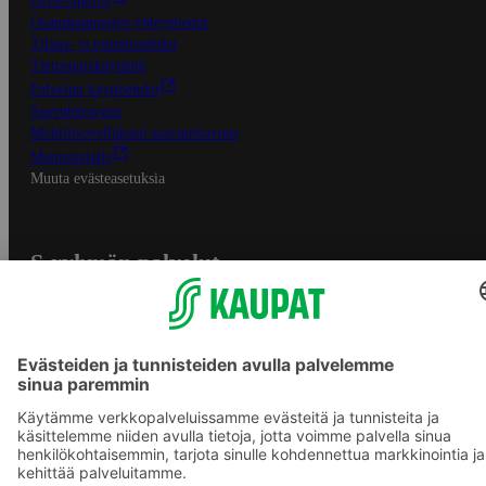
Oiva-raportit
Osuuskauppojen yhteystiedot
Tilaus- ja toimitusehdot
Tietosuojakäytäntö
Palvelun käyttöehdot
Saavutettavuus
Mobiilisovelluksen saavutettavuus
Mainostajalle
Muuta evästeasetuksia
S-ryhmän palvelut
S-ryhmä
Asiakasomistajuus
Yhteishyvä Ruoka -sovellus
S-ostoslista -sovellus
Prisma.fi
Sokos.fi
S-Pankki