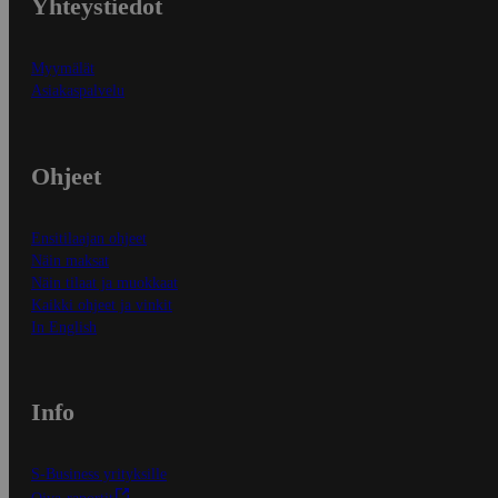
Yhteystiedot
Myymälät
Asiakaspalvelu
Ohjeet
Ensitilaajan ohjeet
Näin maksat
Näin tilaat ja muokkaat
Kaikki ohjeet ja vinkit
In English
Info
S-Business yrityksille