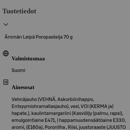
Tuotetiedot
Ämmän Leipä Poropasteija 70 g
Valmistusmaa
Suomi
Ainesosat
Vehnäjauho (VEHNÄ, Askorbiinihappo,
Entsyymiohramallasjauho), vesi, VOI (KERMA ja|
hapate.), kaulintamargariini (Kasviöljy (palmu, rapsi),
emulgointiaine E471, | happamuudensäätöaine E330,
aromi, (E160a), Poronliha , Riisi, juustoraaste (JUUSTO