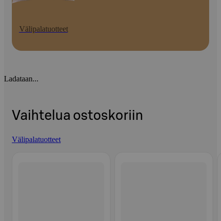
Välipalatuotteet
Ladataan...
Vaihtelua ostoskoriin
Välipalatuotteet
Ohita listaus