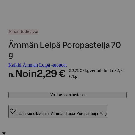
Ei valikoimassa
Ämmän Leipä Poropasteija 70
g
Kaikki Ämmän Leipä -tuotteet
vertailuhinta 32,71
Noin
2,29 €
32,71 €/kg
n.
€/kg
Valitse toimitustapa
Lisää suosikkeihin, Ämmän Leipä Poropasteija 70 g