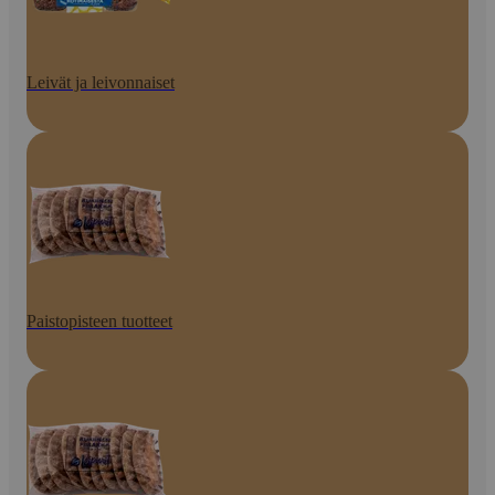
Leivät ja leivonnaiset
Paistopisteen tuotteet