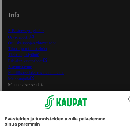
Info
S-Business yrityksille
Oiva-raportit
Osuuskauppojen yhteystiedot
Tilaus- ja toimitusehdot
Tietosuojakäytäntö
Palvelun käyttöehdot
Saavutettavuus
Mobiilisovelluksen saavutettavuus
Mainostajalle
Muuta evästeasetuksia
S-ryhmän palvelut
S-ryhmä