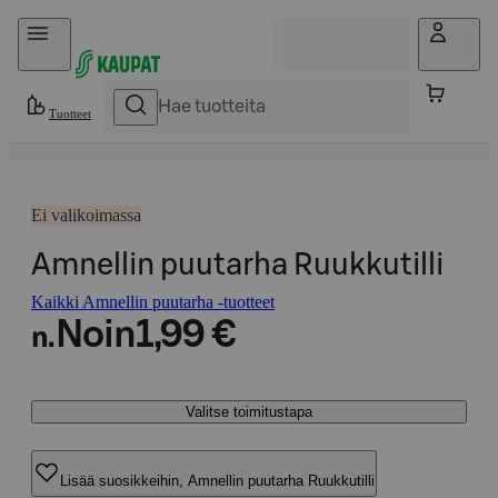
Hyppää sisältöön
Tuotteet
Ei valikoimassa
Amnellin puutarha Ruukkutilli
Kaikki Amnellin puutarha -tuotteet
Noin
1,99 €
n.
Valitse toimitustapa
Lisää suosikkeihin, Amnellin puutarha Ruukkutilli