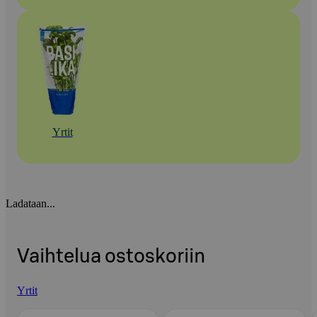
Yrtit
Ladataan...
Vaihtelua ostoskoriin
Yrtit
Ohita listaus