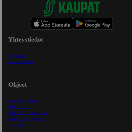
Yhteystiedot
Myymälät
Asiakaspalvelu
Ohjeet
Ensitilaajan ohjeet
Näin maksat
Näin tilaat ja muokkaat
Kaikki ohjeet ja vinkit
In English