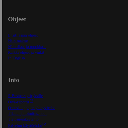
Ohjeet
Ensitilaajan ohjeet
Näin maksat
Näin tilaat ja muokkaat
Kaikki ohjeet ja vinkit
In English
Info
S-Business yrityksille
Oiva-raportit
Osuuskauppojen yhteystiedot
Tilaus- ja toimitusehdot
Tietosuojakäytäntö
Palvelun käyttöehdot