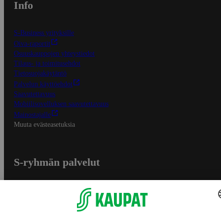
Info
S-Business yrityksille
Oiva-raportit
Osuuskauppojen yhteystiedot
Tilaus- ja toimitusehdot
Tietosuojakäytäntö
Palvelun käyttöehdot
Saavutettavuus
Mobiilisovelluksen saavutettavuus
Mainostajalle
Muuta evästeasetuksia
S-ryhmän palvelut
S-ryhmä
Asiakasomistajuus
Yhteishyvä Ruoka -sovellus