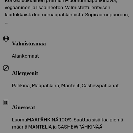
Korkealuokkainen premium-luomumaapähkinävoi,
vegaaninen ja lisäaineeton. Valmistettu erityisen
laadukkaista luomumaapähkinöistä. Sopii aamupuuroon,
…
Valmistusmaa
Alankomaat
Allergeenit
Pähkinä, Maapähkinä, Mantelit, Cashewpähkinät
Ainesosat
LuomuMAAPÄHKINÄ 100%. Saattaa sisältää pieniä
määriä MANTELIA ja CASHEWPÄHKINÄÄ.