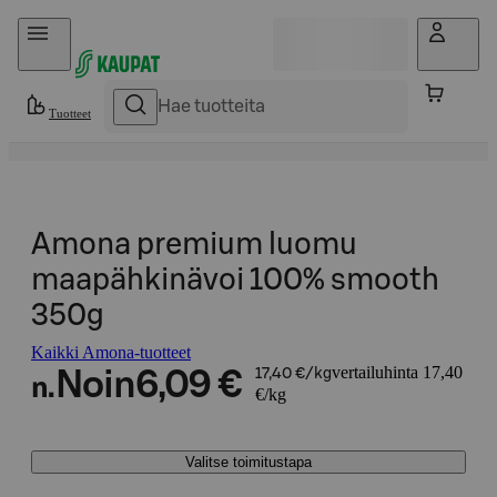
Hyppää sisältöön
Tuotteet
Amona premium luomu
maapähkinävoi 100% smooth
350g
Kaikki Amona-tuotteet
vertailuhinta 17,40
Noin
6,09 €
17,40 €/kg
n.
€/kg
Valitse toimitustapa