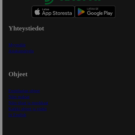
Yhteystiedot
Myymälät
Asiakaspalvelu
Ohjeet
Ensitilaajan ohjeet
Näin maksat
Näin tilaat ja muokkaat
Kaikki ohjeet ja vinkit
In English