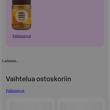
Pähkinävoit
Ladataan...
Vaihtelua ostoskoriin
Pähkinävoit
Ohita listaus