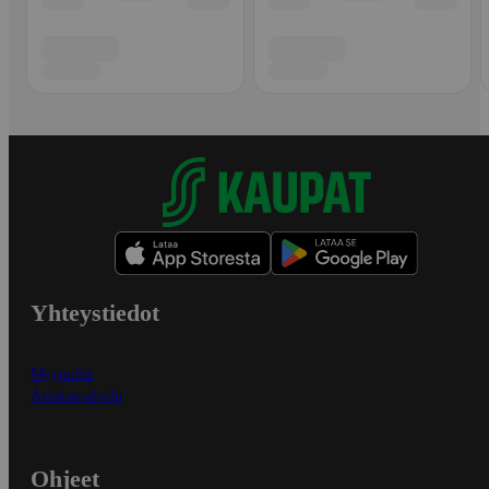
Yhteystiedot
Myymälät
Asiakaspalvelu
Ohjeet