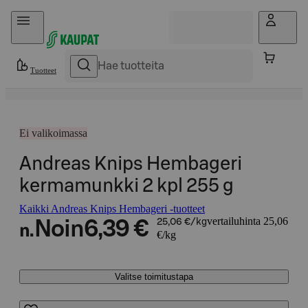
Hyppää sisältöön
Tuotteet
Ei valikoimassa
Andreas Knips Hembageri
kermamunkki 2 kpl 255 g
Kaikki Andreas Knips Hembageri -tuotteet
vertailuhinta 25,06
Noin
6,39 €
25,06 €/kg
n.
€/kg
Valitse toimitustapa