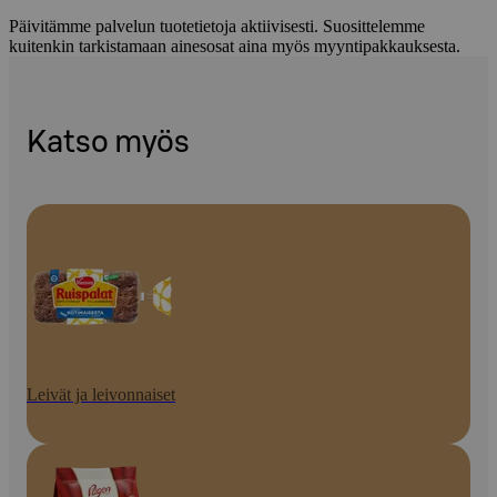
Päivitämme palvelun tuotetietoja aktiivisesti. Suosittelemme
kuitenkin tarkistamaan ainesosat aina myös myyntipakkauksesta.
Katso myös
Leivät ja leivonnaiset