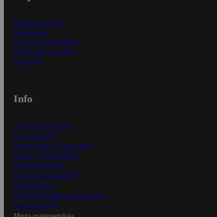
Ensitilaajan ohjeet
Näin maksat
Näin tilaat ja muokkaat
Kaikki ohjeet ja vinkit
In English
Info
S-Business yrityksille
Oiva-raportit
Osuuskauppojen yhteystiedot
Tilaus- ja toimitusehdot
Tietosuojakäytäntö
Palvelun käyttöehdot
Saavutettavuus
Mobiilisovelluksen saavutettavuus
Mainostajalle
Muuta evästeasetuksia