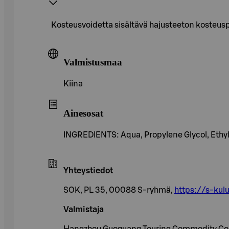
Kosteusvoidetta sisältävä hajusteeton kosteuspy
Valmistusmaa
Kiina
Ainesosat
INGREDIENTS: Aqua, Propylene Glycol, Ethylh
Yhteystiedot
SOK, PL 35, 00088 S-ryhmä,
https://s-kulu
Valmistaja
Hangzhou Guoguang Touring Commodity Co.,