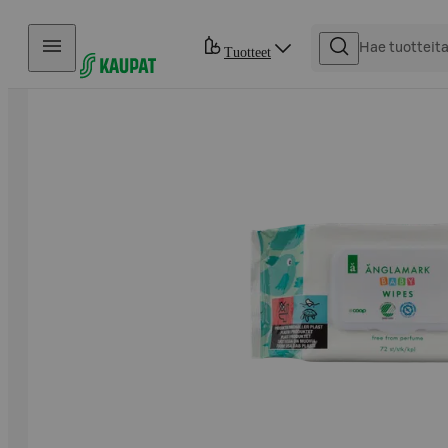
Hyppää sisältöön
Tuotteet