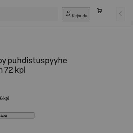
Kirjaudu
y puhdistuspyyhe
 72 kpl
 €/kpl
stapa