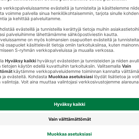
to
Vauvan puhdistuspyyhkeet