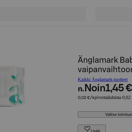
Änglamark Bab
vaipanvaihtoon
Kaikki Änglamark-tuotteet
Noin
1,45 €
n.
vertailuhinta 0,02
0,02 €/kpl
Valitse toimitu
Lisää