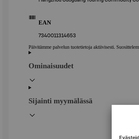
EAN
7340011314653
Päivitämme palvelun tuotetietoja aktiivisesti. Suositte
Ominaisuudet
Sijainti myymälässä