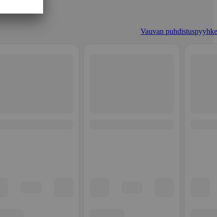
Vauvan puhdistuspyyhke