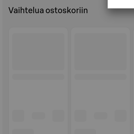
Vaihtelua ostoskoriin
Ohita listaus