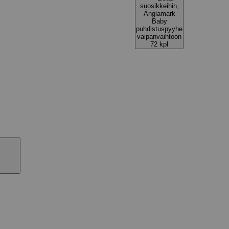
suosikkeihin,
Änglamark
Baby
puhdistuspyyhe
vaipanvaihtoon
72 kpl