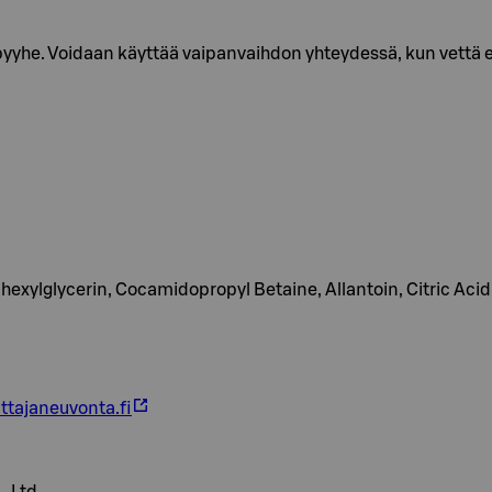
yhe. Voidaan käyttää vaipanvaihdon yhteydessä, kun vettä ei o
exylglycerin, Cocamidopropyl Betaine, Allantoin, Citric Acid
ttajaneuvonta.fi
 Ltd.