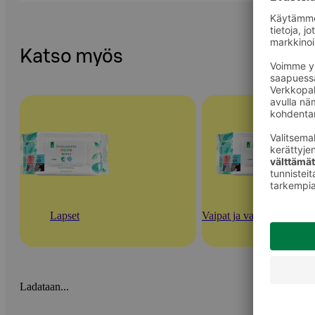
Katso myös
Lapset
Vaipat ja vauvan ihonhoi
Ladataan...