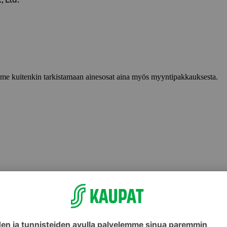
lemme kuitenkin tarkistamaan ainesosat aina myös myyntipakkauksesta.