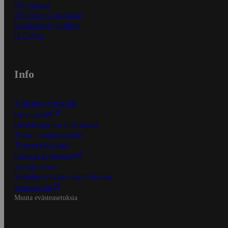
Näin maksat
Näin tilaat ja muokkaat
Kaikki ohjeet ja vinkit
In English
Info
S-Business yrityksille
Oiva-raportit
Osuuskauppojen yhteystiedot
Tilaus- ja toimitusehdot
Tietosuojakäytäntö
Palvelun käyttöehdot
Saavutettavuus
Mobiilisovelluksen saavutettavuus
Mainostajalle
Muuta evästeasetuksia