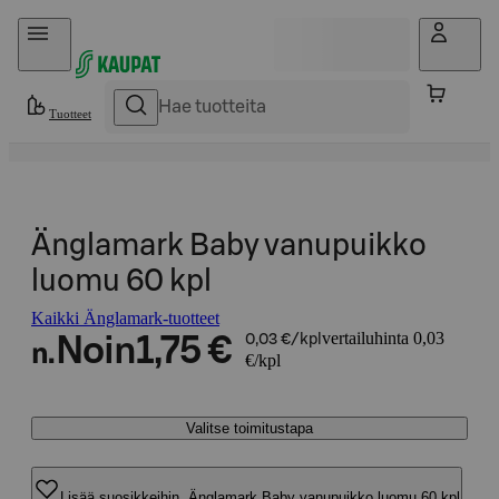
Hyppää sisältöön
Tuotteet
Änglamark Baby vanupuikko
luomu 60 kpl
Kaikki Änglamark-tuotteet
vertailuhinta 0,03
Noin
1,75 €
0,03 €/kpl
n.
€/kpl
Valitse toimitustapa
Lisää suosikkeihin, Änglamark Baby vanupuikko luomu 60 kpl