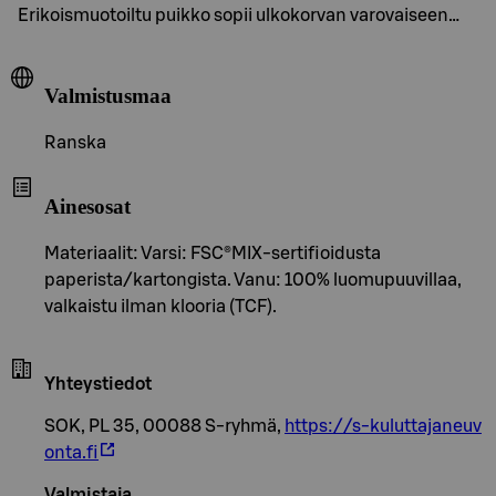
Erikoismuotoiltu puikko sopii ulkokorvan varovaiseen…
Valmistusmaa
Ranska
Ainesosat
Materiaalit: Varsi: FSC®MIX-sertifioidusta
paperista/kartongista. Vanu: 100% luomupuuvillaa,
valkaistu ilman klooria (TCF).
Yhteystiedot
SOK, PL 35, 00088 S-ryhmä,
https://s-kuluttajaneuv
onta.fi
Valmistaja