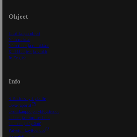
Ohjeet
Ensitilaajan ohjeet
Näin maksat
Näin tilaat ja muokkaat
Kaikki ohjeet ja vinkit
In English
Info
S-Business yrityksille
Oiva-raportit
Osuuskauppojen yhteystiedot
Tilaus- ja toimitusehdot
Tietosuojakäytäntö
Palvelun käyttöehdot
Saavutettavuus