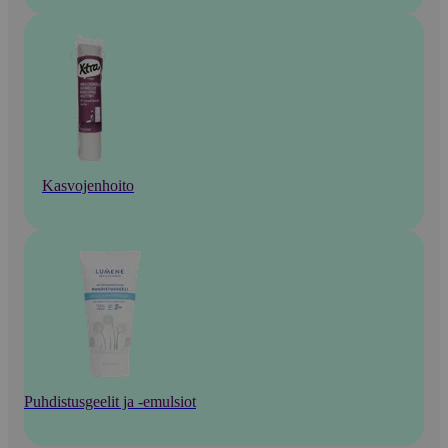
Kasvojenhoito
Puhdistusgeelit ja -emulsiot