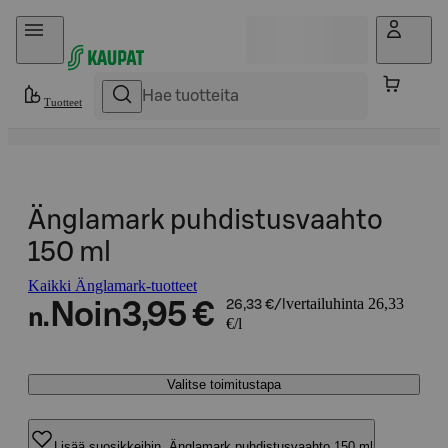
Hyppää sisältöön
Tuotteet
Änglamark puhdistusvaahto
150 ml
Kaikki Änglamark-tuotteet
vertailuhinta 26,33
Noin
3,95 €
26,33 €/l
n.
€/l
Valitse toimitustapa
Lisää suosikkeihin, Änglamark puhdistusvaahto 150 ml