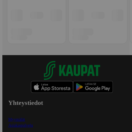
Yhteystiedot
Myymälät
Asiakaspalvelu