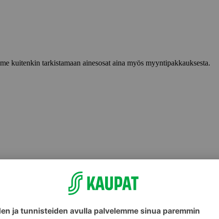
lemme kuitenkin tarkistamaan ainesosat aina myös myyntipakkauksesta.