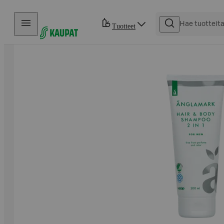
Hyppää sisältöön
Tuotteet