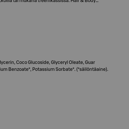
koilla tai mukana treenikassissa. Hair & Body…
cerin, Coco Glucoside, Glyceryl Oleate, Guar
um Benzoate*, Potassium Sorbate*. (*säilöntäaine).