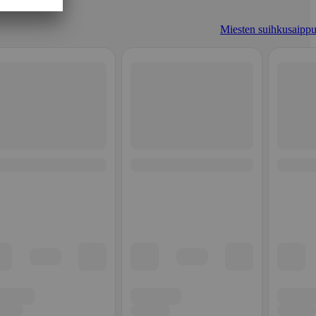
Miesten suihkusaippu