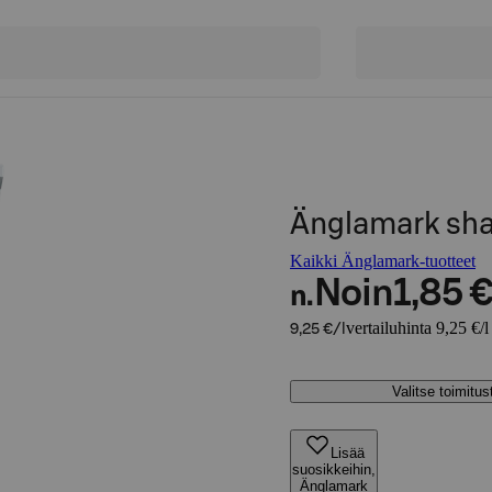
Änglamark sha
Kaikki Änglamark-tuotteet
Noin
1,85 
n.
vertailuhinta 9,25 €/l
9,25 €/l
Valitse toimitu
Lisää
suosikkeihin,
Änglamark