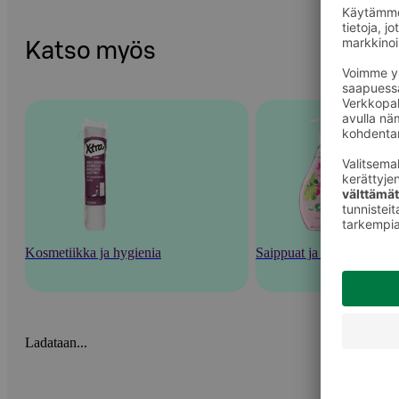
Katso myös
Kosmetiikka ja hygienia
Saippuat ja pesutarvikkee
Ladataan...