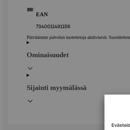
EAN
7340011491156
Päivitämme palvelun tuotetietoja aktiivisesti. Suositte
Ominaisuudet
Sijainti myymälässä