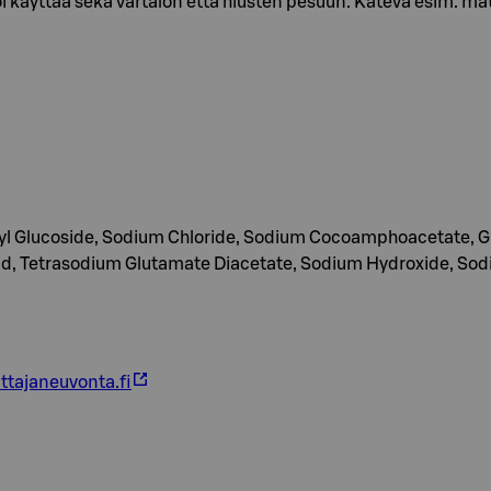
käyttää sekä vartalon että hiusten pesuun. Kätevä esim. mat
cyl Glucoside, Sodium Chloride, Sodium Cocoamphoacetate, Gly
id, Tetrasodium Glutamate Diacetate, Sodium Hydroxide, Sodi
ttajaneuvonta.fi