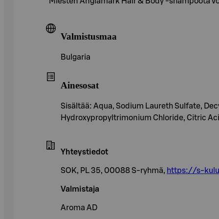
Miesten Änglamark Hair & Body -shampoota voi 
Valmistusmaa
Bulgaria
Ainesosat
Sisältää: Aqua, Sodium Laureth Sulfate, De
Hydroxypropyltrimonium Chloride, Citric Ac
Yhteystiedot
SOK, PL 35, 00088 S-ryhmä,
https://s-kulu
Valmistaja
Aroma AD