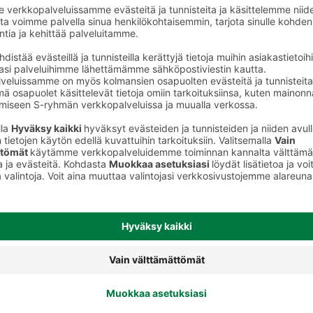
t
Miesten suihkusaippuat