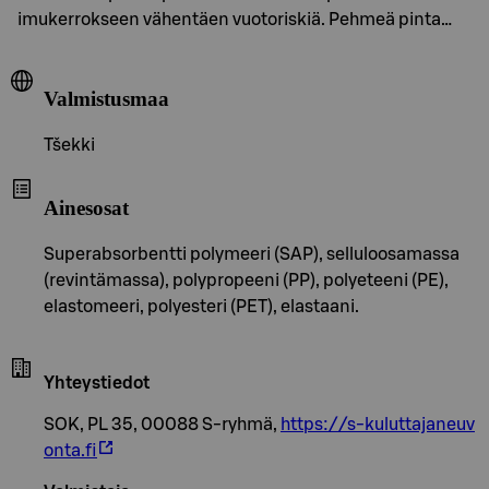
imukerrokseen vähentäen vuotoriskiä. Pehmeä pinta…
Valmistusmaa
Tšekki
Ainesosat
Superabsorbentti polymeeri (SAP), selluloosamassa
(revintämassa), polypropeeni (PP), polyeteeni (PE),
elastomeeri, polyesteri (PET), elastaani.
Yhteystiedot
SOK, PL 35, 00088 S-ryhmä,
https://s-kuluttajaneuv
onta.fi