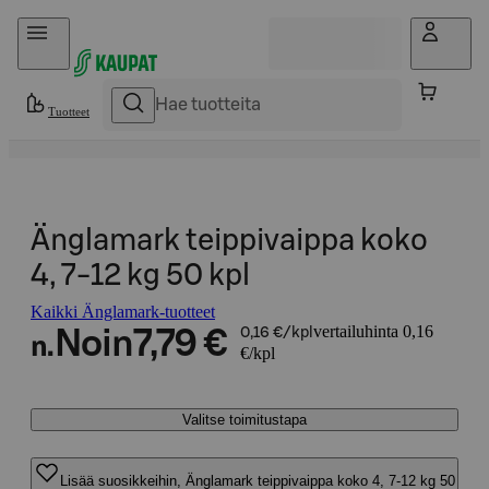
Hyppää sisältöön
Tuotteet
Änglamark teippivaippa koko
4, 7-12 kg 50 kpl
Kaikki Änglamark-tuotteet
vertailuhinta 0,16
Noin
7,79 €
0,16 €/kpl
n.
€/kpl
Valitse toimitustapa
Lisää suosikkeihin, Änglamark teippivaippa koko 4, 7-12 kg 50