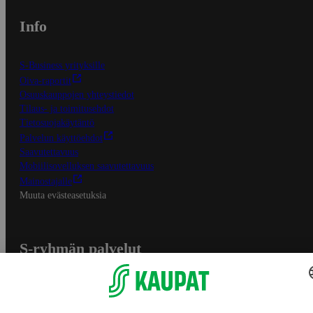
Info
S-Business yrityksille
Oiva-raportit
Osuuskauppojen yhteystiedot
Tilaus- ja toimitusehdot
Tietosuojakäytäntö
Palvelun käyttöehdot
Saavutettavuus
Mobiilisovelluksen saavutettavuus
Mainostajalle
Muuta evästeasetuksia
S-ryhmän palvelut
S-ryhmä
Asiakasomistajuus