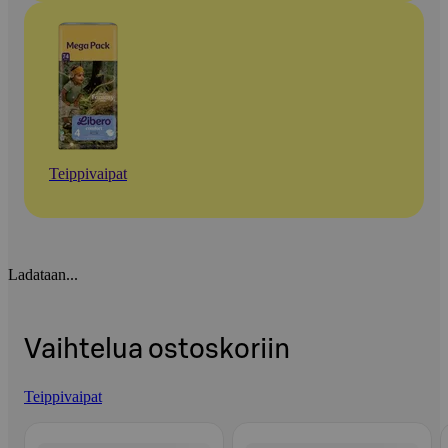
Teippivaipat
Ladataan...
Vaihtelua ostoskoriin
Teippivaipat
Ohita listaus