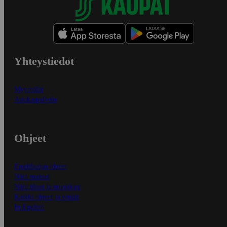
Yhteystiedot
Myymälät
Asiakaspalvelu
Ohjeet
Ensitilaajan ohjeet
Näin maksat
Näin tilaat ja muokkaat
Kaikki ohjeet ja vinkit
In English