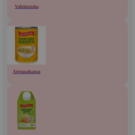
Valmisruoka
Ateriaratkaisut