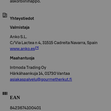
askorbiinihappo.
Yhteystiedot
Valmistaja
Anko S.L.
C/Via Lactea n 4, 31515 Cadreita Navarra, Spain
www.anko.es
Maahantuoja
Intmoda Trading Oy
Härkähaankuja 14, 01730 Vantaa
asiakaspalvelu@gourmetherkut.fi
EAN
8423674100401