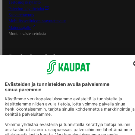
Tietosuojakäytäntö
Palvelun käyttöehdot
Saavutettavuus
Mobiilisovelluksen saavutettavuus
Mainostajalle
Muuta evästeasetuksia
S-ryhmän palvelut
S-ryhmä
Asiakasomistajuus
Yhteishyvä Ruoka -sovellus
S-ostoslista -sovellus
Prisma.fi
Sokos.fi
S-Pankki
Yhteishyvä
Sokos Hotels
Raflaamo