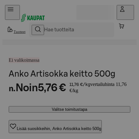
Hyppää sisältöön
Tuotteet
Ei valikoimassa
Anko Artisokka keitto 500g
vertailuhinta 11,76
Noin
5,76 €
11,76 €/kg
n.
€/kg
Valitse toimitustapa
Lisää suosikkeihin, Anko Artisokka keitto 500g