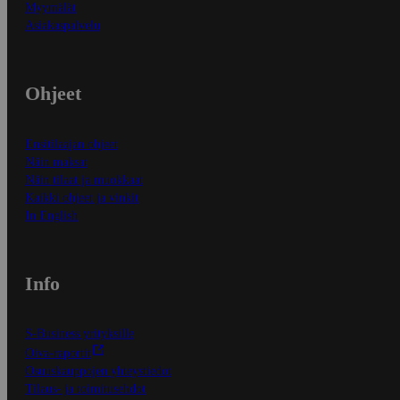
Myymälät
Asiakaspalvelu
Ohjeet
Ensitilaajan ohjeet
Näin maksat
Näin tilaat ja muokkaat
Kaikki ohjeet ja vinkit
In English
Info
S-Business yrityksille
Oiva-raportit
Osuuskauppojen yhteystiedot
Tilaus- ja toimitusehdot