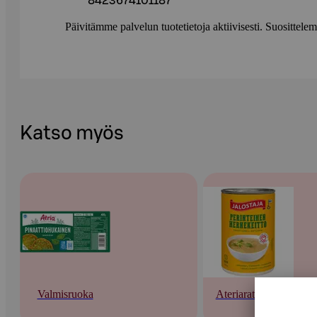
8423674101187
Päivitämme palvelun tuotetietoja aktiivisesti. Suositte
Katso myös
Valmisruoka
Ateriaratkaisut