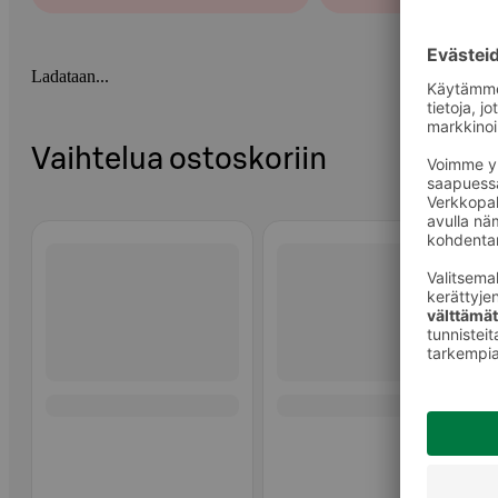
Ladataan...
Vaihtelua ostoskoriin
Ohita listaus