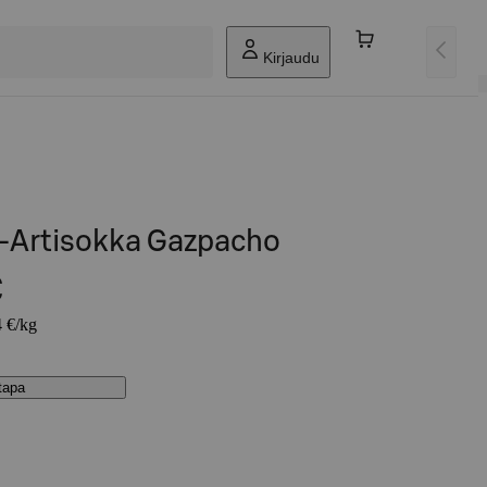
Kirjaudu
-Artisokka Gazpacho
€
4 €/kg
stapa