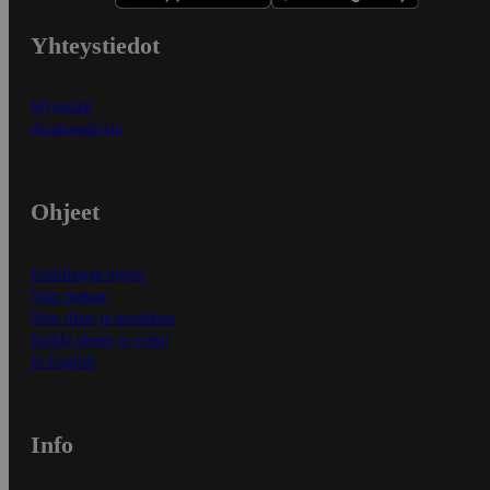
Yhteystiedot
Myymälät
Asiakaspalvelu
Ohjeet
Ensitilaajan ohjeet
Näin maksat
Näin tilaat ja muokkaat
Kaikki ohjeet ja vinkit
In English
Info