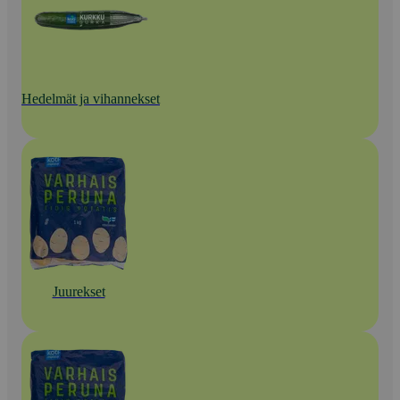
Hedelmät ja vihannekset
Juurekset