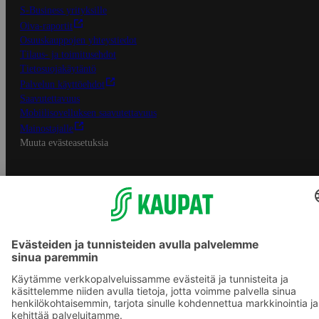
S-Business yrityksille
Oiva-raportit
Osuuskauppojen yhteystiedot
Tilaus- ja toimitusehdot
Tietosuojakäytäntö
Palvelun käyttöehdot
Saavutettavuus
Mobiilisovelluksen saavutettavuus
Mainostajalle
Muuta evästeasetuksia
S-ryhmän palvelut
S-ryhmä
Asiakasomistajuus
Yhteishyvä Ruoka -sovellus
S-ostoslista -sovellus
Prisma.fi
Sokos.fi