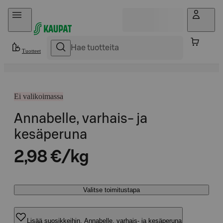
Hyppää sisältöön
Tuotteet
Ei valikoimassa
Annabelle, varhais- ja
kesäperuna
2,98 €/kg
Valitse toimitustapa
Lisää suosikkeihin, Annabelle, varhais- ja kesäperuna